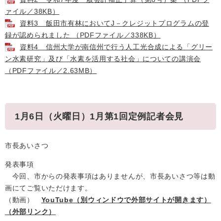
ァイル／38KB）
資料3 飯田市有林においてJ－クレジットプログラムの登
録が認められました （PDFファイル／338KB）
資料4 信州大学が南信州で行う人工光合成による「グリー
ン水素研究」及び「水素を活用する社会」についての講演会
（PDFファイル／2.63MB）
1月6日（火曜日）1月第1回定例記者会見
市長あいさつ
発表事項
今回、市からの発表事項はありませんが、市長あいさつ等は動
画にてご覧いただけます。
（動画）
YouTube（別ウィンドウで外部サイトが開きます）
（外部リンク）