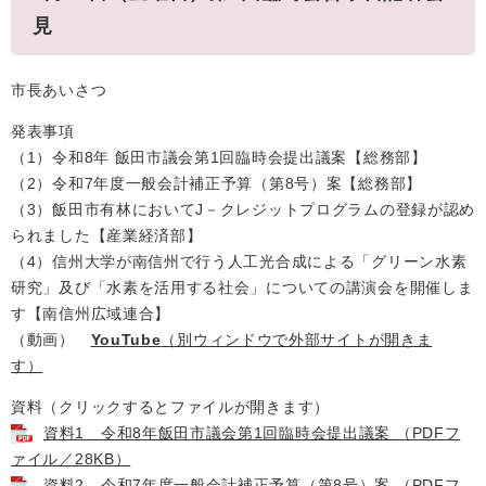
見
市長あいさつ
発表事項
（1）令和8年 飯田市議会第1回臨時会提出議案【総務部】
（2）令和7年度一般会計補正予算（第8号）案【総務部】
（3）飯田市有林においてJ－クレジットプログラムの登録が認め
られました【産業経済部】
（4）信州大学が南信州で行う人工光合成による「グリーン水素
研究」及び「水素を活用する社会」についての講演会を開催しま
す【南信州広域連合】
（動画）
YouTube
（別ウィンドウで外部サイトが開きま
す）
資料（クリックするとファイルが開きます）
資料1 令和8年飯田市議会第1回臨時会提出議案 （PDFフ
ァイル／28KB）
資料2 令和7年度一般会計補正予算（第8号）案 （PDFフ