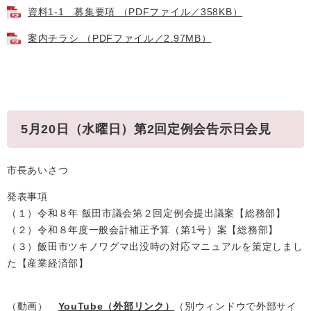
資料1-1 募集要項 （PDFファイル／358KB）
案内チラシ （PDFファイル／2.97MB）
5月20日（水曜日）第2回定例会告示日会見
市長あいさつ
発表事項
（１）令和８年 飯田市議会第２回定例会提出議案【総務部】
（２）令和８年度一般会計補正予算（第1号）案【総務部】
（３）飯田市ツキノワグマ出没時の対応マニュアルを策定しまし
た【産業経済部】
（動画）
YouTube
（外部リンク）
（別ウィンドウで外部サイ