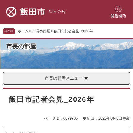
ペ
メ
ー
ニ
ジ
ュ
閲
の
ー
覧
先
を
補
ホーム
>
市長の部屋
>
飯田市記者会見_2026年
現在地
頭
飛
助
で
ば
市長の部屋
す。
し
て
本
文
へ
市長の部屋メニュー
本
文
飯田市記者会見_2026年
ページID：0079705
更新日：2026年8月6日更新