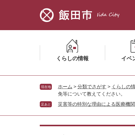
ペ
メ
ー
ニ
ジ
ュ
の
ー
先
を
頭
飛
で
ば
す。
し
くらしの情報
イベ
て
本
文
メ
メ
へ
ニ
ニ
ホーム
>
分類でさがす
>
くらしの
現在地
ュ
ュ
免等について教えてください。
ー
ー
災害等の特別な理由による医療機関
足あと
を
を
ひ
ひ
ら
ら
本
く
く