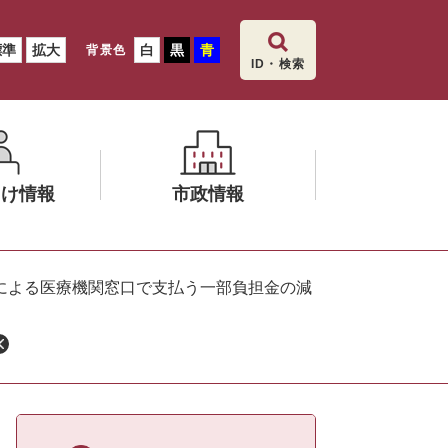
標準
拡大
白
黒
青
背景色
ID・検索
向け情報
市政情報
メ
ニ
による医療機関窓口で支払う一部負担金の減
ュ
ー
を
ひ
ら
く