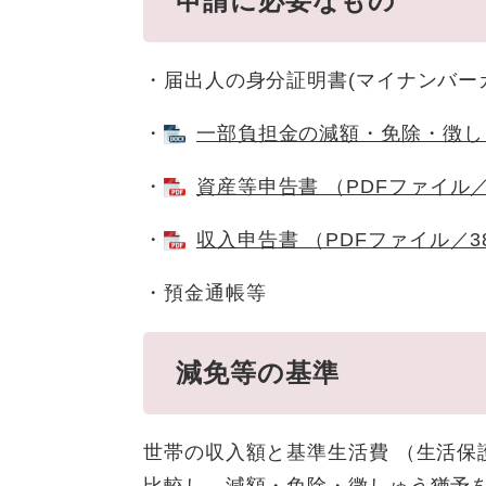
申請に必要なもの
・届出人の身分証明書(マイナンバー
・
一部負担金の減額・免除・徴しゅ
・
資産等申告書 （PDFファイル／
・
収入申告書 （PDFファイル／3
・預金通帳等
減免等の基準
世帯の収入額と基準生活費 （生活保