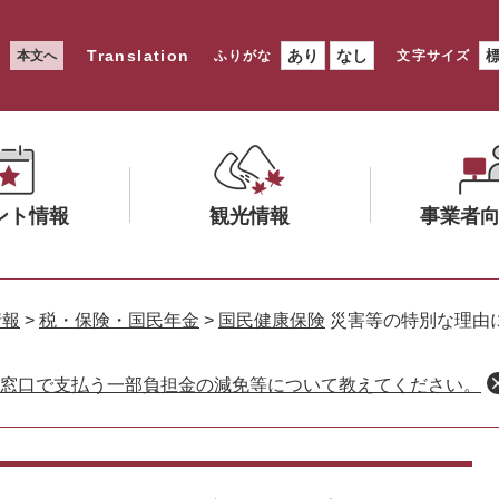
Translation
あり
なし
本文へ
ふりがな
文字サイズ
ント情報
観光情報
事業者
メ
メ
ニ
ニ
情報
>
税・保険・国民年金
>
国民健康保険
災害等の特別な理由
ュ
ュ
ー
ー
窓口で支払う一部負担金の減免等について教えてください。
を
を
ひ
ひ
ら
ら
く
く