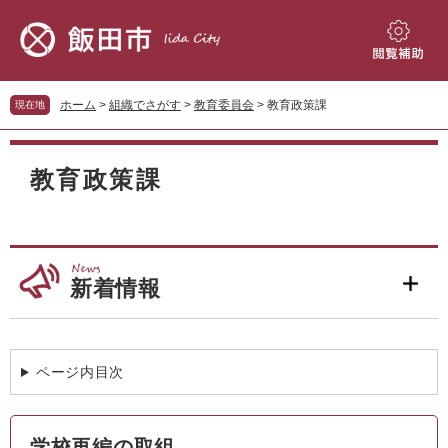
ペ
メ
ー
ニ
ジ
ュ
閲
の
ー
覧
先
を
補
ホーム
>
組織でさがす
>
教育委員会
>
教育政策課
現在地
頭
飛
助
で
ば
本
す。
し
文
教育政策課
て
本
文
へ
新着情報
ページ内目次
学校再編の取組