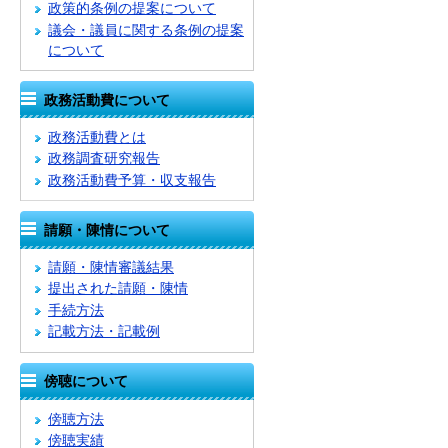
政策的条例の提案について
議会・議員に関する条例の提案
について
政務活動費について
政務活動費とは
政務調査研究報告
政務活動費予算・収支報告
請願・陳情について
請願・陳情審議結果
提出された請願・陳情
手続方法
記載方法・記載例
傍聴について
傍聴方法
傍聴実績