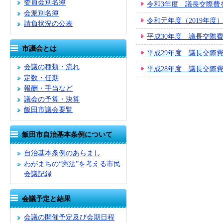
委員会別名簿
令和3年度 議長交際費
会派別名簿
令和元年度（2019年
請負状況の公表
平成30年度 議長交際
市議会とは
平成29年度 議長交際
会議の種類・流れ
平成28年度 議長交際
定数・任期
報酬・手当など
議会の予算・決算
飯田市議会要覧
飯田市自治基本条例について
自治基本条例のあらまし
わがまちの“憲法”を考える市民
会議記録
会議予定と結果
会議の開催予定及び会期日程