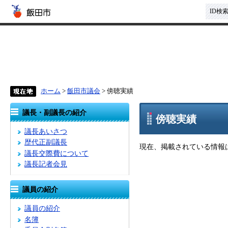
ID検
ホーム
>
飯田市議会
> 傍聴実績
議長・副議長の紹介
傍聴実績
議長あいさつ
歴代正副議長
現在、掲載されている情報
議長交際費について
議長記者会見
議員の紹介
議員の紹介
名簿