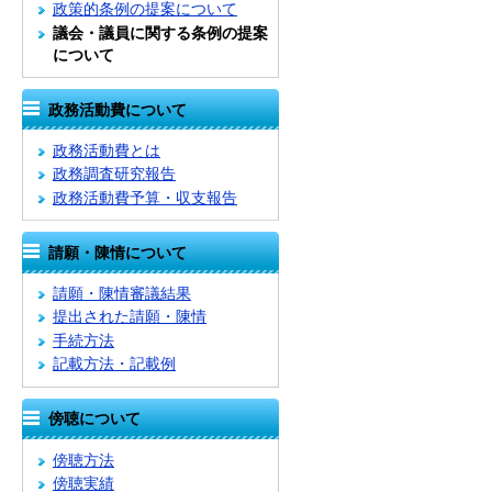
政策的条例の提案について
議会・議員に関する条例の提案
について
政務活動費について
政務活動費とは
政務調査研究報告
政務活動費予算・収支報告
請願・陳情について
請願・陳情審議結果
提出された請願・陳情
手続方法
記載方法・記載例
傍聴について
傍聴方法
傍聴実績