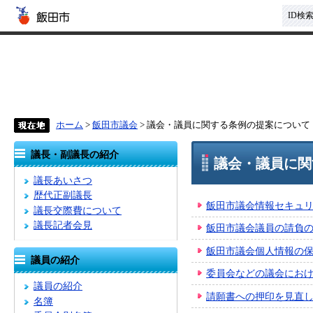
ID検
ホーム
>
飯田市議会
> 議会・議員に関する条例の提案について
議長・副議長の紹介
議会・議員に関
議長あいさつ
歴代正副議長
飯田市議会情報セキュ
議長交際費について
議長記者会見
飯田市議会議員の請負
飯田市議会個人情報の
議員の紹介
委員会などの議会にお
議員の紹介
請願書への押印を見直
名簿