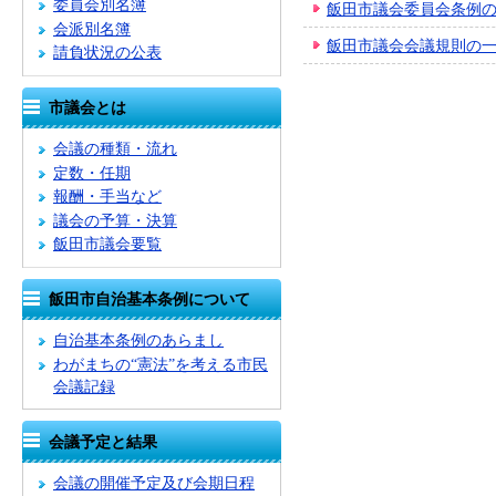
委員会別名簿
飯田市議会委員会条例
会派別名簿
飯田市議会会議規則の
請負状況の公表
市議会とは
会議の種類・流れ
定数・任期
報酬・手当など
議会の予算・決算
飯田市議会要覧
飯田市自治基本条例について
自治基本条例のあらまし
わがまちの“憲法”を考える市民
会議記録
会議予定と結果
会議の開催予定及び会期日程