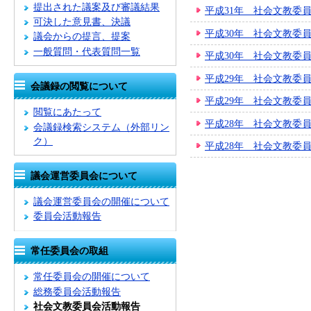
提出された議案及び審議結果
平成31年 社会文教委
可決した意見書、決議
平成30年 社会文教委
議会からの提言、提案
一般質問・代表質問一覧
平成30年 社会文教委
平成29年 社会文教委
会議録の閲覧について
平成29年 社会文教委
閲覧にあたって
平成28年 社会文教委
会議録検索システム
（外部リン
ク）
平成28年 社会文教委
議会運営委員会について
議会運営委員会の開催について
委員会活動報告
常任委員会の取組
常任委員会の開催について
総務委員会活動報告
社会文教委員会活動報告