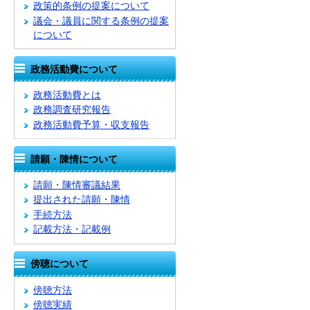
政策的条例の提案について
議会・議員に関する条例の提案
について
政務活動費について
政務活動費とは
政務調査研究報告
政務活動費予算・収支報告
請願・陳情について
請願・陳情審議結果
提出された請願・陳情
手続方法
記載方法・記載例
傍聴について
傍聴方法
傍聴実績