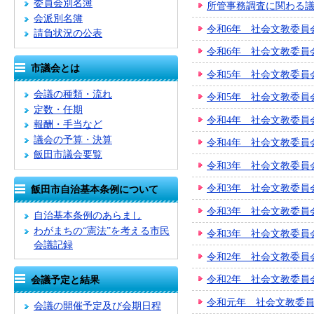
委員会別名簿
所管事務調査に関わる
会派別名簿
令和6年 社会文教委員
請負状況の公表
令和6年 社会文教委員
市議会とは
令和5年 社会文教委員
会議の種類・流れ
令和5年 社会文教委員
定数・任期
令和4年 社会文教委員
報酬・手当など
議会の予算・決算
令和4年 社会文教委員
飯田市議会要覧
令和3年 社会文教委員
令和3年 社会文教委員
飯田市自治基本条例について
令和3年 社会文教委員
自治基本条例のあらまし
わがまちの“憲法”を考える市民
令和3年 社会文教委員
会議記録
令和2年 社会文教委員
令和2年 社会文教委員
会議予定と結果
令和元年 社会文教委
会議の開催予定及び会期日程