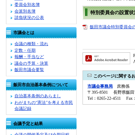
委員会別名簿
会派別名簿
特別委員会の設置状
請負状況の公表
飯田市議会特別委員会の設
市議会とは
会議の種類・流れ
定数・任期
報酬・手当など
議会の予算・決算
飯田市議会要覧
このページに関する
飯田市自治基本条例について
市議会事務局
庶務係
〒395-8501 長野県飯
自治基本条例のあらまし
Tel：0265-22-4511 Fa
わがまちの“憲法”を考える市民
会議記録
会議予定と結果
会議の開催予定及び会期日程