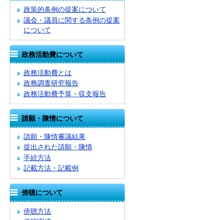
政策的条例の提案について
議会・議員に関する条例の提案
について
政務活動費について
政務活動費とは
政務調査研究報告
政務活動費予算・収支報告
請願・陳情について
請願・陳情審議結果
提出された請願・陳情
手続方法
記載方法・記載例
傍聴について
傍聴方法