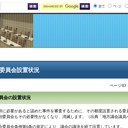
索
委員会設置状況
ページID：
員会の設置状況
特に必要があると認めた事件を審査するために、その都度設置される委
別委員会もその必要性がなくなり、消滅します。（出典「地方議会議員
会委員会条例第6条の規定により、議会の議決を経て設置しています。