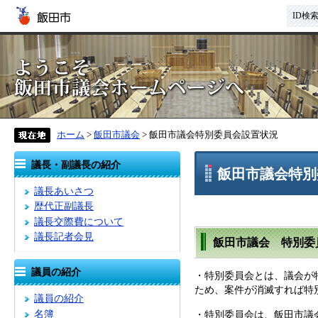
ID検
ホーム
>
飯田市議会
> 飯田市議会特別委員会設置状況
議長・副議長の紹介
飯田市議会特別
議長あいさつ
歴代正副議長
議長交際費について
議長記者会見
飯田市議会 特別委
議員の紹介
・特別委員会とは、議会が
ため、案件が消滅すれば特
議員の紹介
名簿
・特別委員会は、飯田市議