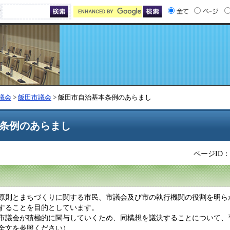
索
議会
>
飯田市議会
> 飯田市自治基本条例のあらまし
条例のあらまし
ページID：0
原則とまちづくりに関する市民、市議会及び市の執行機関の役割を明ら
することを目的としています。
市議会が積極的に関与していくため、同構想を議決することについて、平成
全文を参照ください）