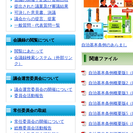
提出された議案及び審議結果
可決した意見書、決議
議会からの提言、提案
一般質問・代表質問一覧
会議録の閲覧について
自治基本条例のあらまし
閲覧にあたって
会議録検索システム
（外部リン
関連ファイル
ク）
自治基本条例概要版1（PD
議会運営委員会について
自治基本条例概要版2（PD
議会運営委員会の開催について
自治基本条例概要版3（PD
委員会活動報告
自治基本条例概要版4（PD
常任委員会の取組
自治基本条例概要版5（PD
常任委員会の開催について
自治基本条例概要版6（PD
総務委員会活動報告