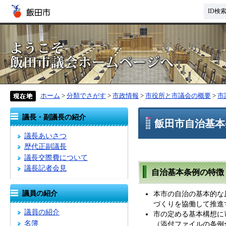
ID検
ホーム
>
分類でさがす
>
市政情報
>
市役所と市議会の概要
>
市
議長・副議長の紹介
飯田市自治基本
議長あいさつ
歴代正副議長
議長交際費について
議長記者会見
自治基本条例の特徴
議員の紹介
本市の自治の基本的な
づくりを協働して推進
議員の紹介
市の定める基本構想に
名簿
（添付ファイルの条例