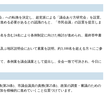
会」への転換を決定し、超党派による「議会あり方研究会」を設置。
定を進める必要があるとの認識のもと、「市民会議」の設置を提言しま
8名を含む24名により条例制定に向けた検討が進められ、最終答申書
及ぶ地区説明会において素案を説明。約3,100名を超える方々にご参
いて、条例案を議会議案として提出し、全会一致で可決され、今日に
(第24条)、市議会議員の責務(第25条)、政策の調査・審議のための
民参加を積極的に進めていくこと位置づけています。