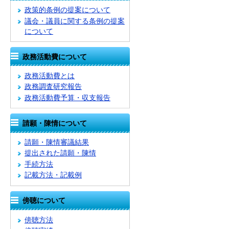
政策的条例の提案について
議会・議員に関する条例の提案
について
政務活動費について
政務活動費とは
政務調査研究報告
政務活動費予算・収支報告
請願・陳情について
請願・陳情審議結果
提出された請願・陳情
手続方法
記載方法・記載例
傍聴について
傍聴方法