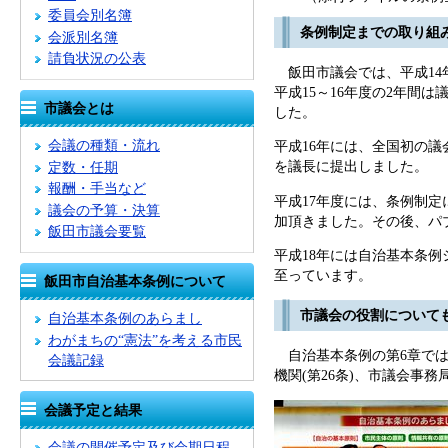
委員会別名簿
条例制定までの取り組
会派別名簿
請負状況の公表
飯田市議会では、平成14
平成15～16年度の2年
市議会とは
した。
会議の種類・流れ
平成16年には、全国初の
を議長に提出しました。
定数・任期
報酬・手当など
平成17年度には、条例制定
議会の予算・決算
加頂きました。その後、パ
飯田市議会要覧
平成18年には自治基本条
至っています。
飯田市自治基本条例について
市議会の役割について
自治基本条例のあらまし
わがまちの“憲法”を考える市民
自治基本条例の第6章では、
会議記録
機関(第26条)、市議会事
会議予定と結果
会議の開催予定及び会期日程