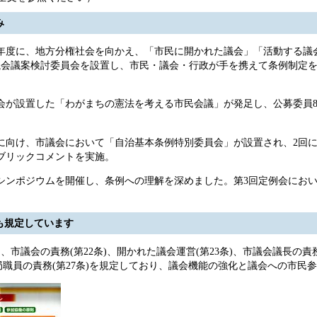
み
年度に、地方分権社会を向かえ、「市民に開かれた議会」「活動する議
間は議会議案検討委員会を設置し、市民・議会・行政が手を携えて条例制
議会が設置した「わがまちの憲法を考える市民会議」が発足し、公募委員
に向け、市議会において「自治基本条例特別委員会」が設置され、2回に
ブリックコメントを実施。
例シンポジウムを開催し、条例への理解を深めました。第3回定例会にお
も規定しています
市議会の責務(第22条)、開かれた議会運営(第23条)、市議会議長の責務
務局職員の責務(第27条)を規定しており、議会機能の強化と議会への市