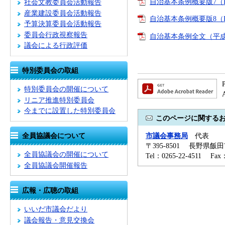
自治基本条例概要版7（PD
社会文教委員会活動報告
産業建設委員会活動報告
自治基本条例概要版8（PD
予算決算委員会活動報告
委員会行政視察報告
自治基本条例全文（平成2
議会による行政評価
特別委員会の取組
特別委員会の開催について
リニア推進特別委員会
今までに設置した特別委員会
このページに関する
市議会事務局
代表
全員協議会について
〒395-8501 長野県飯
全員協議会の開催について
Tel：0265-22-4511 Fa
全員協議会開催報告
広報・広聴の取組
いいだ市議会だより
議会報告・意見交換会