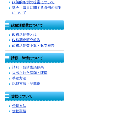
政策的条例の提案について
議会・議員に関する条例の提案
について
政務活動費について
政務活動費とは
政務調査研究報告
政務活動費予算・収支報告
請願・陳情について
請願・陳情審議結果
提出された請願・陳情
手続方法
記載方法・記載例
傍聴について
傍聴方法
傍聴実績