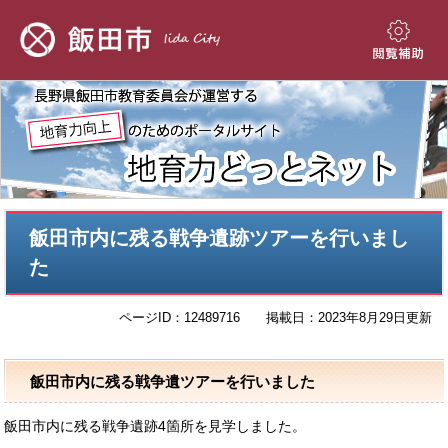
ペ
メ
ー
ニ
ジ
ュ
閲
の
ー
覧
先
を
補
頭
飛
助
で
ば
す。
し
て
本
本
文
飯田市内に残る戦争遺跡ツアーを行いまし
文
へ
た
ページID：12489716
掲載日：2023年8月29日更新
飯田市内に残る戦争遺ツアーを行いました
飯田市内に残る戦争遺跡4箇所を見学しました。