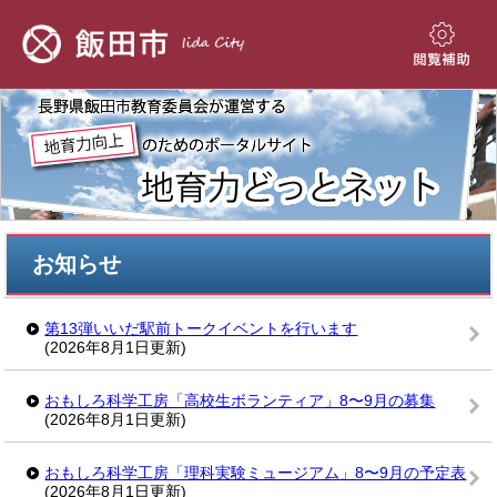
ペ
メ
ー
ニ
ジ
ュ
閲
の
ー
覧
先
を
補
頭
飛
助
で
ば
す。
し
て
本
本
文
お知らせ
文
へ
第13弾いいだ駅前トークイベントを行います
(2026年8月1日更新)
おもしろ科学工房「高校生ボランティア」8〜9月の募集
(2026年8月1日更新)
おもしろ科学工房「理科実験ミュージアム」8〜9月の予定表
(2026年8月1日更新)