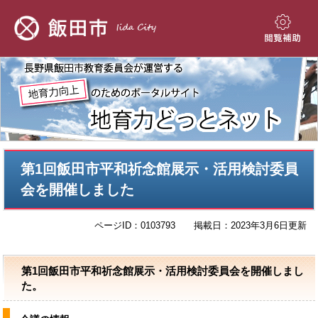
ペ
メ
ー
ニ
ジ
ュ
閲
の
ー
覧
先
を
補
頭
飛
助
で
ば
す。
し
て
本
本
文
第1回飯田市平和祈念館展示・活用検討委員
文
へ
会を開催しました
ページID：0103793
掲載日：2023年3月6日更新
第1回飯田市平和祈念館展示・活用検討委員会を開催しまし
た。