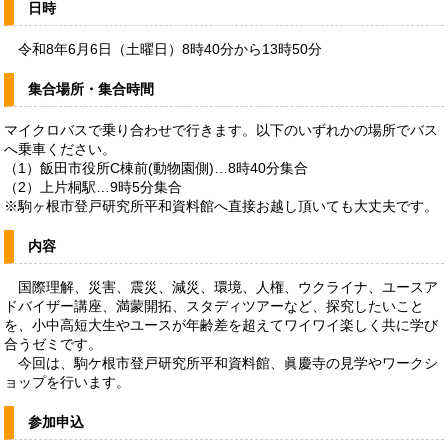
日時
令和8年6月6日（土曜日）8時40分から13時50分
集合場所・集合時間
マイクロバスで乗り合わせで行きます。以下のいずれかの場所でバス
へ乗車ください。
（1）飯田市役所C棟前(動物園側)…8時40分集合
（2）上片桐駅…9時5分集合
※駒ヶ根市登戸研究所平和資料館へ直接お越し頂いても大丈夫です。
内容
国際理解、災害、震災、減災、環境、人権、ウクライナ、ユースア
ドバイザー講座、満蒙開拓、スタディツアーなど、探究したいこと
を、小中高短大生やユースが年齢差を超えてワイワイ楽しく共に学び
合うゼミです。
今回は、駒ケ根市登戸研究所平和資料館、眞慶寺の見学やワークシ
ョップを行います。
参加申込