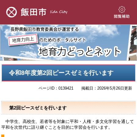
ペ
メ
ー
ニ
ジ
ュ
閲
の
ー
覧
先
を
補
頭
飛
助
で
ば
す。
し
て
本
本
文
令和8年度第2回ピースゼミを行います
文
へ
ページID：0139421
掲載日：2026年5月26日更新
第2回ピースゼミを行います
中学生、高校生、若者等を対象に平和・人権・多文化学習を通して
平和を次世代に語り継ぐことを目的に学習会を行います。