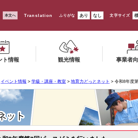
Translation
あり
なし
本文へ
ふりがな
文字サイズ
ント情報
観光情報
事業者
メ
メ
>
イベント情報
>
学級・講座・教室
>
地育力どっとネット
> 令和8年度
ニ
ニ
ュ
ュ
ー
ー
を
を
ひ
ひ
ら
ら
く
く