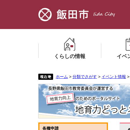
ペ
メ
ー
ニ
ジ
ュ
の
ー
先
を
頭
飛
で
ば
す。
し
くらしの情報
イベ
て
本
文
メ
メ
ホーム
>
分類でさがす
>
イベント情報
へ
ニ
ニ
ュ
ュ
ー
ー
を
を
ひ
ひ
ら
ら
く
く
本
各種申請