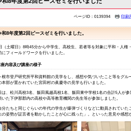
令和8年度第2回ピースゼミを行いました
ページID：0139394
印刷
令和8年度第2回ピースゼミを行いました。
6日（土曜日）8時45分から中学生、高校生、若者等を対象に平和・人
的にフィールドワークを行いました。
講座内容及び講座の様子
ヶ根市登戸研究所平和資料館の見学をし、感想や気づいたこと等をグル
の本部が置かれていた宮田村の眞慶寺の見学も行いました。
日は、松川高校3名、飯田風越高校1名、飯田東中学校1名の合計5人が
頂いた下伊那郡内の高校や高等教育機関の先生等が参加しました。
自分たちと同じぐらいの年代の学生が爆弾づくりなどに動員されていた
生の姿勢が証言者を動かしたことが心に残った」。といった意見や感