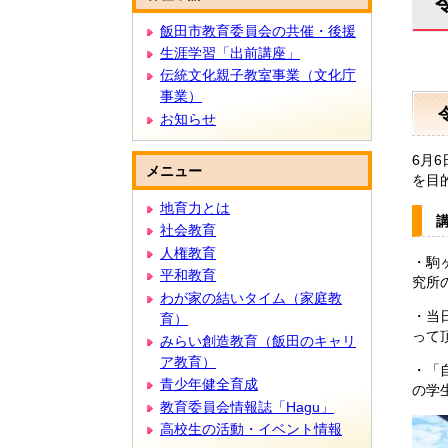
文
飯田市教育委員会の共催・後援
生涯学習「出前講座」
伝統文化親子教室事業（文化庁
事業）
お知らせ
6月
メニュー
を目
地育力とは
社会教育
人権教育
・駒
平和教育
究所
わが家の結いタイム（家庭教
・当
育）
って
みらい創造教育（飯田のキャリ
ア教育）
・「
青少年健全育成
の学
教育委員会情報誌「Hagu」
高校生の活動・イベント情報