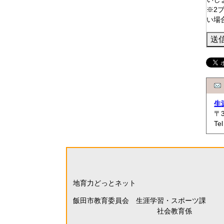
※2
い場
生
〒
Te
地育力どっとネット
飯田市教育委員会 生涯学習・スポーツ課
社会教育係