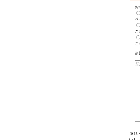
お
ペ
こ
こ
※
※1
いし