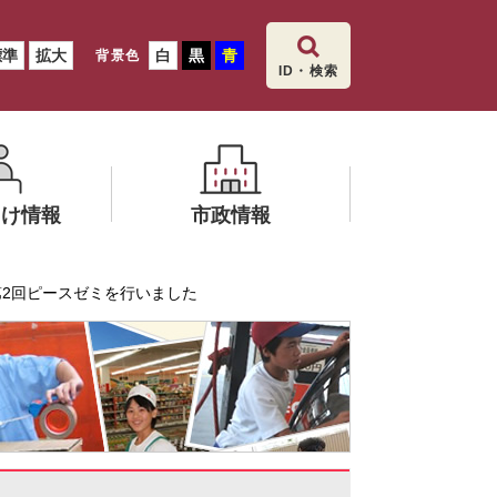
標準
拡大
白
黒
青
背景色
ID・検索
向け情報
市政情報
メ
第2回ピースゼミを行いました
ニ
地育力どっ
ュ
ー
を
ひ
ら
く