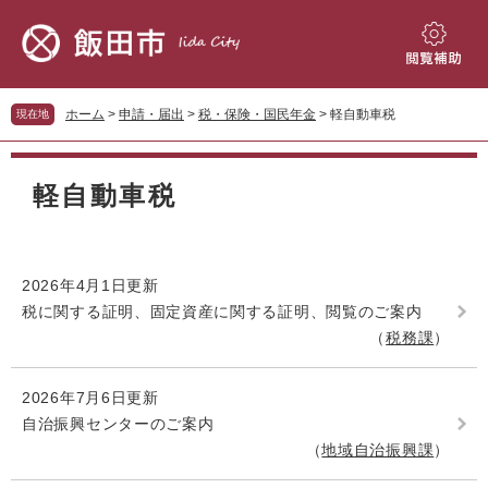
ペ
メ
ー
ニ
ジ
ュ
閲
の
ー
覧
先
を
補
ホーム
>
申請・届出
>
税・保険・国民年金
>
軽自動車税
現在地
頭
飛
助
で
ば
本
す。
し
文
軽自動車税
て
本
文
へ
2026年4月1日更新
税に関する証明、固定資産に関する証明、閲覧のご案内
税務課
2026年7月6日更新
自治振興センターのご案内
地域自治振興課