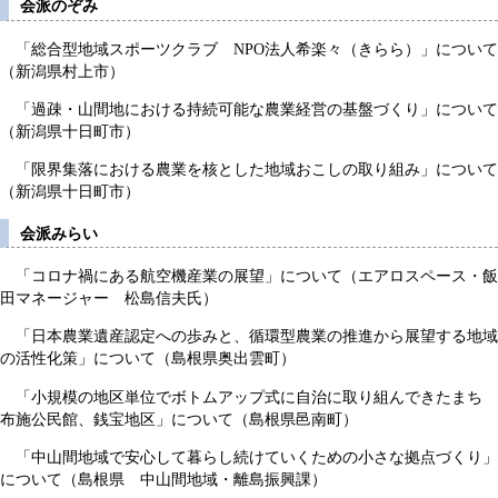
会派のぞみ
「総合型地域スポーツクラブ NPO法人希楽々（きらら）」について
（新潟県村上市）
「過疎・山間地における持続可能な農業経営の基盤づくり」について
（新潟県十日町市）
「限界集落における農業を核とした地域おこしの取り組み」について
（新潟県十日町市）
会派みらい
「コロナ禍にある航空機産業の展望」について（エアロスペース・飯
田マネージャー 松島信夫氏）
「日本農業遺産認定への歩みと、循環型農業の推進から展望する地域
の活性化策」について（島根県奥出雲町）
「小規模の地区単位でボトムアップ式に自治に取り組んできたまち
布施公民館、銭宝地区」について（島根県邑南町）
「中山間地域で安心して暮らし続けていくための小さな拠点づくり」
について（島根県 中山間地域・離島振興課）