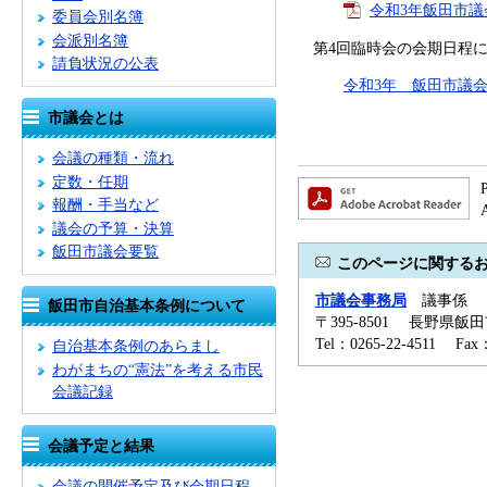
令和3年飯田市議会
委員会別名簿
会派別名簿
第4回臨時会の会期日程に
請負状況の公表
令和3年 飯田市議
市議会とは
会議の種類・流れ
定数・任期
報酬・手当など
議会の予算・決算
飯田市議会要覧
このページに関する
市議会事務局
議事係
飯田市自治基本条例について
〒395-8501 長野県飯
Tel：0265-22-4511 Fa
自治基本条例のあらまし
わがまちの“憲法”を考える市民
会議記録
会議予定と結果
会議の開催予定及び会期日程