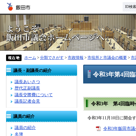
ID検
ホーム
>
分類でさがす
>
市政情報
>
市役所と市議会の概要
>
市
議長・副議長の紹介
令和3年第4回
議長あいさつ
歴代正副議長
議長交際費について
議長記者会見
令和3年 第4回臨
議員の紹介
令和3年11月10日に開会
議員の紹介
令和3年飯田市議
名簿