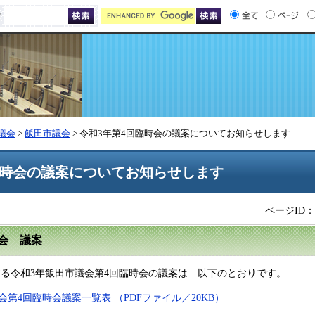
索
議会
>
飯田市議会
> 令和3年第4回臨時会の議案についてお知らせします
臨時会の議案についてお知らせします
ページID：0
時会 議案
する令和3年飯田市議会第4回臨時会の議案は 以下のとおりです。
会第4回臨時会議案一覧表 （PDFファイル／20KB）