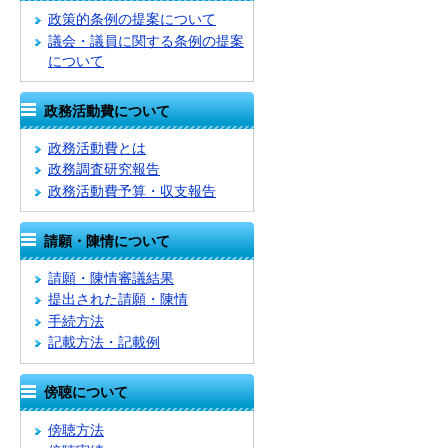
政策的条例の提案について
議会・議員に関する条例の提案
について
政務活動費について
政務活動費とは
政務調査研究報告
政務活動費予算・収支報告
請願・陳情について
請願・陳情審議結果
提出された請願・陳情
手続方法
記載方法・記載例
傍聴について
傍聴方法