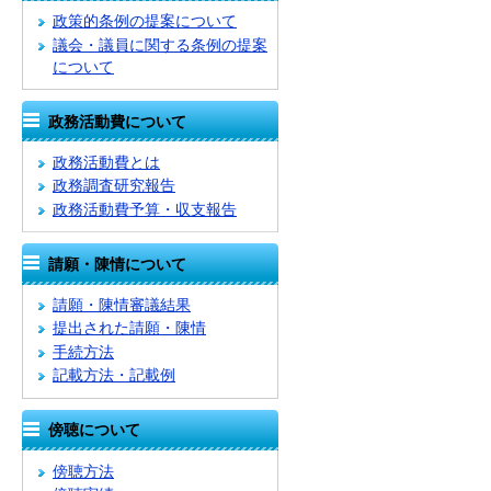
政策的条例の提案について
議会・議員に関する条例の提案
について
政務活動費について
政務活動費とは
政務調査研究報告
政務活動費予算・収支報告
請願・陳情について
請願・陳情審議結果
提出された請願・陳情
手続方法
記載方法・記載例
傍聴について
傍聴方法