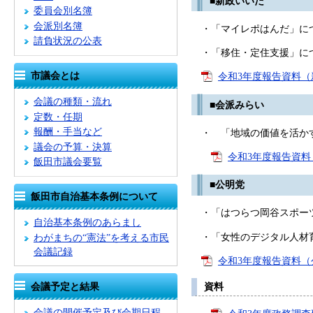
■新政いいだ
委員会別名簿
会派別名簿
・「マイレポはんだ」に
請負状況の公表
・「移住・定住支援」に
市議会とは
令和3年度報告資料（新
会議の種類・流れ
■会派みらい
定数・任期
報酬・手当など
・ 「地域の価値を活かす
議会の予算・決算
令和3年度報告資料（
飯田市議会要覧
■公明党
飯田市自治基本条例について
・「はつらつ岡谷スポー
自治基本条例のあらまし
・「女性のデジタル人材
わがまちの“憲法”を考える市民
会議記録
令和3年度報告資料（公
会議予定と結果
資料
会議の開催予定及び会期日程