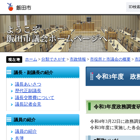
ID検
ホーム
>
分類でさがす
>
市政情報
>
市役所と市議会の概要
>
市
議長・副議長の紹介
令和3年度 政
議長あいさつ
歴代正副議長
議長交際費について
議長記者会見
令和3年度政務調
議員の紹介
令和4年3月22日に政務
令和3年度に実施した各会
議員の紹介
名簿