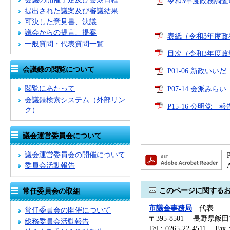
令和3年度政務調査研
提出された議案及び審議結果
可決した意見書、決議
議会からの提言、提案
表紙（令和3年度政
一般質問・代表質問一覧
目次（令和3年度政
会議録の閲覧について
P01-06 新政いい
閲覧にあたって
P07-14 会派みら
会議録検索システム
（外部リン
P15-16 公明党 報
ク）
議会運営委員会について
議会運営委員会の開催について
委員会活動報告
このページに関する
常任委員会の取組
市議会事務局
代表
常任委員会の開催について
〒395-8501 長野県飯
総務委員会活動報告
Tel：0265-22-4511 Fa