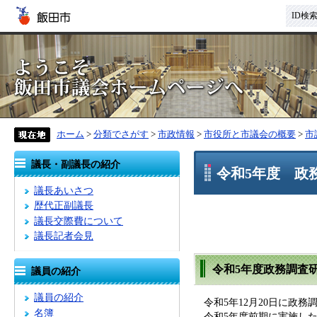
ID検
ホーム
>
分類でさがす
>
市政情報
>
市役所と市議会の概要
>
市
議長・副議長の紹介
令和5年度 政
議長あいさつ
歴代正副議長
議長交際費について
議長記者会見
令和5年度政務調
議員の紹介
議員の紹介
令和5年12月20日に政務
名簿
令和5年度前期に実施した