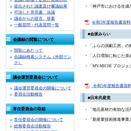
提出された議案及び審議結果
・「神戸市における生成A
可決した意見書、決議
議会からの提言、提案
令和5年度報告書資料 
一般質問・代表質問一覧
■会派みらい
会議録の閲覧について
・「ふらの演劇工房」の概
閲覧にあたって
・「人口増加に転じた攻め
会議録検索システム
（外部リン
ク）
・「MY-MICHI プロジ
議会運営委員会について
令和5年度報告書資料
議会運営委員会の開催について
委員会活動報告
■日本共産党
常任委員会の取組
・「地元産材の有効な活用
・「新産業技術推進事業と
常任委員会の開催について
総務委員会活動報告