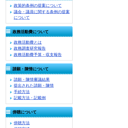
政策的条例の提案について
議会・議員に関する条例の提案
について
政務活動費について
政務活動費とは
政務調査研究報告
政務活動費予算・収支報告
請願・陳情について
請願・陳情審議結果
提出された請願・陳情
手続方法
記載方法・記載例
傍聴について
傍聴方法