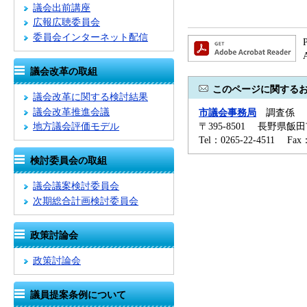
議会出前講座
広報広聴委員会
委員会インターネット配信
議会改革の取組
このページに関する
議会改革に関する検討結果
議会改革推進会議
市議会事務局
調査係
〒395-8501 長野県飯
地方議会評価モデル
Tel：0265-22-4511 Fa
検討委員会の取組
議会議案検討委員会
次期総合計画検討委員会
政策討論会
政策討論会
議員提案条例について