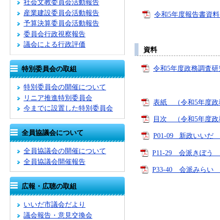
社会文教委員会活動報告
産業建設委員会活動報告
令和5年度報告書資料 
予算決算委員会活動報告
委員会行政視察報告
議会による行政評価
資料
令和5年度政務調査研究
特別委員会の取組
特別委員会の開催について
リニア推進特別委員会
表紙 （令和5年度政務
今までに設置した特別委員会
目次 （令和5年度政務
全員協議会について
P01-09 新政いいだ
全員協議会の開催について
P11-29 会派きぼう
全員協議会開催報告
P33-40 会派みらい
広報・広聴の取組
いいだ市議会だより
議会報告・意見交換会