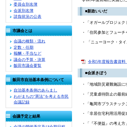
委員会別名簿
会派別名簿
■新政いいだ
請負状況の公表
・「オガールプロジェクト
市議会とは
・「住民参加とフューチャ
会議の種類・流れ
・ 「ニューヨーク・タイ
定数・任期
報酬・手当など
議会の予算・決算
令和5年度報告書資料 
飯田市議会要覧
■会派きぼう
飯田市自治基本条例について
・「地域防災避難施設に求
自治基本条例のあらまし
・「児童虐待防止の最前
わがまちの“憲法”を考える市民
会議記録
・「亀岡市プラスチックご
・「非居住宅利用活用促進
会議予定と結果
・「『不便益』の考え方」
会議の開催予定及び会期日程