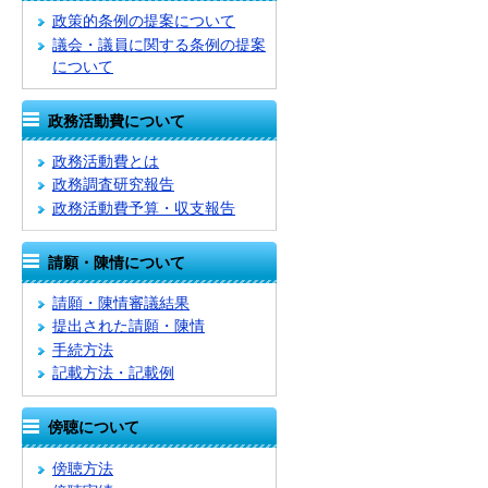
政策的条例の提案について
議会・議員に関する条例の提案
について
政務活動費について
政務活動費とは
政務調査研究報告
政務活動費予算・収支報告
請願・陳情について
請願・陳情審議結果
提出された請願・陳情
手続方法
記載方法・記載例
傍聴について
傍聴方法