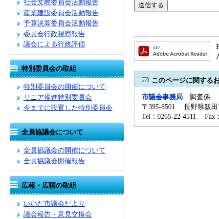
社会文教委員会活動報告
産業建設委員会活動報告
予算決算委員会活動報告
委員会行政視察報告
議会による行政評価
特別委員会の取組
このページに関する
特別委員会の開催について
市議会事務局
調査係
リニア推進特別委員会
〒395-8501 長野県飯
今までに設置した特別委員会
Tel：0265-22-4511 Fa
全員協議会について
全員協議会の開催について
全員協議会開催報告
広報・広聴の取組
いいだ市議会だより
議会報告・意見交換会