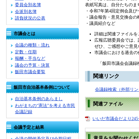
表紙写真は、自分たちのま
委員会別名簿
・令和7年第4回定例会及び
会派別名簿
・議会報告・意見交換会の
請負状況の公表
・議員紹介など
市議会とは
詳細は関連ファイルを
広報広聴委員会では、
会議の種類・流れ
ぜひ、ご感想やご意見
定数・任期
市議会における過去の
報酬・手当など
「飯田市議会会議録検索
議会の予算・決算
飯田市議会要覧
関連リンク
飯田市自治基本条例について
会議録検索
（外部リン
自治基本条例のあらまし
関連ファイル
わがまちの“憲法”を考える市民
会議記録
いいだ市議会だより245号
会議予定と結果
意見をお聞かせくだ
会議の開催予定及び会期日程