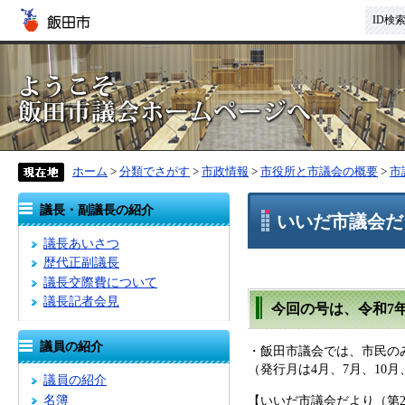
ID検
ホーム
>
分類でさがす
>
市政情報
>
市役所と市議会の概要
>
市
議長・副議長の紹介
いいだ市議会だ
議長あいさつ
歴代正副議長
議長交際費について
議長記者会見
今回の号は、令和7
議員の紹介
・飯田市議会では、市民の
（発行月は4月、7月、10
議員の紹介
名簿
【いいだ市議会だより（第2