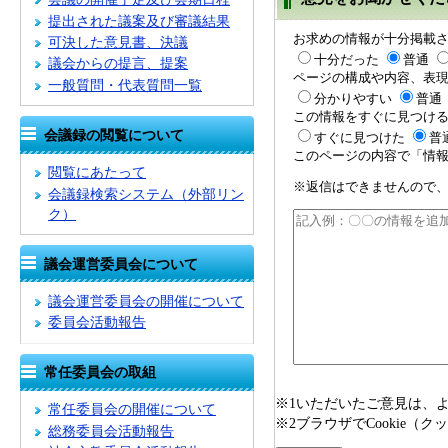
提出された議案及び審議結果
お求めの情報が十分掲載
可決した意見書、決議
十分だった
普通
議会からの提言、提案
ページの構成や内容、表
一般質問・代表質問一覧
分かりやすい
普通
この情報をすぐに見つけ
会議録の閲覧について
すぐに見つけた
普
このページの内容で「情報
閲覧にあたって
※返信はできませんので
会議録検索システム
（外部リン
ク）
議会運営委員会について
議会運営委員会の開催について
委員会活動報告
常任委員会の取組
※1いただいたご意見は、
常任委員会の開催について
※2ブラウザでCookie
総務委員会活動報告