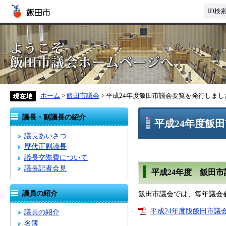
ID検
ホーム
>
飯田市議会
> 平成24年度飯田市議会要覧を発行しまし
議長・副議長の紹介
平成24年度飯
議長あいさつ
歴代正副議長
議長交際費について
議長記者会見
平成24年度 飯田
議員の紹介
飯田市議会では、毎年議会要
平成24年度版飯田市議会
議員の紹介
名簿