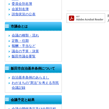
委員会別名簿
会派別名簿
請負状況の公表
市議会とは
会議の種類・流れ
定数・任期
報酬・手当など
議会の予算・決算
飯田市議会要覧
飯田市自治基本条例について
自治基本条例のあらまし
わがまちの“憲法”を考える市民
会議記録
会議予定と結果
会議の開催予定及び会期日程