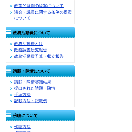
政策的条例の提案について
議会・議員に関する条例の提案
について
政務活動費について
政務活動費とは
政務調査研究報告
政務活動費予算・収支報告
請願・陳情について
請願・陳情審議結果
提出された請願・陳情
手続方法
記載方法・記載例
傍聴について
傍聴方法