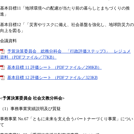
基本目標11「地球環境への配慮が当たり前の暮らしとまちづくりの推
進」
基本目標12「「災害やリスクに備え、社会基盤を強化し、地球防災力の
向上を図る」
会議資料
予算決算委員会 総務分科会 「行政評価ステップ3」 レジュメ
資料 （PDFファイル／77KB）
基本目標 11 評価シート （PDFファイル／298KB）
基本目標 12 評価シート （PDFファイル／323KB
<予算決算委員会 社会文教分科会>
（1）事務事業実績説明及び質疑
事務事業 No.67「ともに未来を支え合うパートナーづくり事業」につい
て