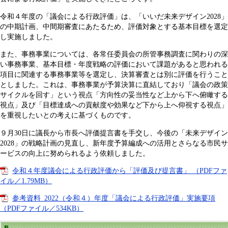
令和４年度の「議会による行政評価」は、「いいだ未来デザイン2028」
の中期計画、中間期審査にあたるため、評価対象とする基本目標を選定
し実施しました。
また、事務事業については、各常任委員会の所管事務調査に関わりの深
い事務事業、基本目標・年度戦略の評価において課題があると思われる
項目に関連する事務事業等を選定し、決算審査とは別に評価を行うこと
としました。これは、事務事業が予算決算に直結しており「議会の政策
サイクルを回す」という視点「方向性の妥当性など上から下へ俯瞰する
視点」及び「目標達成への貢献度や効果など下から上へ仰視する視点」
を重視したいとの考えに基づくものです。
９月30日に議長から市長へ評価提言書を手交し、今後の「未来デザイン
2028」の戦略計画の見直し、新年度予算編成への活用とさらなる市民サ
ービスの向上に努められるよう依頼しました。
令和４年度議会による行政評価から「評価及び提言書」 （PDFファ
イル／1.79MB）
参考資料_2022（令和４）年度「議会による行政評価」実施要項
（PDFファイル／534KB）