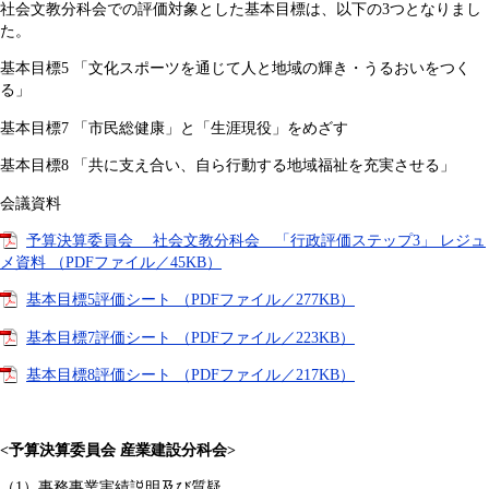
社会文教分科会での評価対象とした基本目標は、以下の3つとなりまし
た。
基本目標5 「文化スポーツを通じて人と地域の輝き・うるおいをつく
る」
基本目標7 「市民総健康」と「生涯現役」をめざす
基本目標8 「共に支え合い、自ら行動する地域福祉を充実させる」
会議資料
予算決算委員会 社会文教分科会 「行政評価ステップ3」 レジュ
メ資料 （PDFファイル／45KB）
基本目標5評価シート （PDFファイル／277KB）
基本目標7評価シート （PDFファイル／223KB）
基本目標8評価シート （PDFファイル／217KB）
<予算決算委員会 産業建設分科会>
（1）事務事業実績説明及び質疑