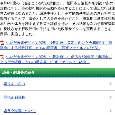
令和6年度の「議会による行政評価は」、飯田市自治基本条例第22条の
規程に即し、市の執行機関の活動を監視することによって適正な行政運
営の確保に努めること、議決事件とした基本構想基本計画の進行管理に
関与することで、議会としての責任を果たすこと、決算期に基本構想基
本計画の体系を踏まえて政策の評価を行い、その結果を次の予算審議時
に反映させる行政評価の手法を用いた政策サイクルを実現することを、
目標に実施しました。
いいだ未来デザイン2028「後期計画」策定に向けた令和6年度「市
議会による行政評価」からの提言書 （PDFファイル／4.3MB）
いいだ未来デザイン2028「中期計画」に係る令和6年度「市議会に
よる行政評価」からの提言書 （PDFファイル／1.4MB）
議長・副議長の紹介
議長あいさつ
歴代正副議長
議長交際費について