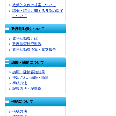
政策的条例の提案について
議会・議員に関する条例の提案
について
政務活動費について
政務活動費とは
政務調査研究報告
政務活動費予算・収支報告
請願・陳情について
請願・陳情審議結果
提出された請願・陳情
手続方法
記載方法・記載例
傍聴について
傍聴方法