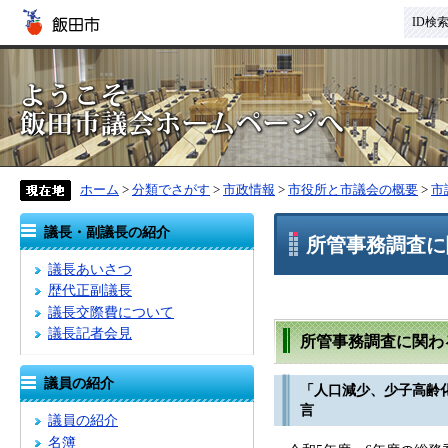
ID検
ホーム
>
分類でさがす
>
市政情報
>
市役所と市議会の概要
>
市
議長・副議長の紹介
所管事務調査に
議長あいさつ
歴代正副議長
議長交際費について
議長記者会見
所管事務調査に関わ
議員の紹介
「人口減少、少子高齢
言
議員の紹介
名簿