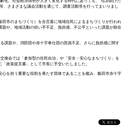
高齢化、社会経済情勢が大きく変化する
時代にあっても、“住み続けた
会等、さまざまな議会活動を通じて、調査活動等を行ってまいりまし
飯田市のまちづくり）を合言葉に地域住民によるまちづくりが行われ
課題や、地域活動の担い手不足、負担感、不公平といった課題が顕在
る課題や、消防団や赤十字奉仕団の団員不足、さらに負担感に関す
交換会では「参加型の住民自治」や「安全・安心なまちづくり」を
日に「政策提言書」として市長に手交いたしました。
安心を担う重要な役割を果たす団体であることを鑑み、飯田市赤十字