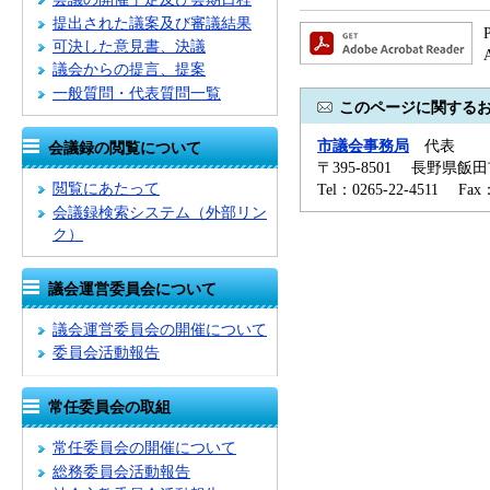
提出された議案及び審議結果
可決した意見書、決議
議会からの提言、提案
一般質問・代表質問一覧
このページに関する
市議会事務局
代表
会議録の閲覧について
〒395-8501 長野県飯
閲覧にあたって
Tel：0265-22-4511 Fa
会議録検索システム
（外部リン
ク）
議会運営委員会について
議会運営委員会の開催について
委員会活動報告
常任委員会の取組
常任委員会の開催について
総務委員会活動報告