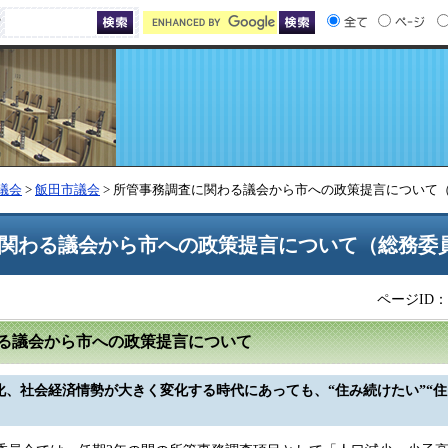
索
議会
>
飯田市議会
> 所管事務調査に関わる議会から市への政策提言について
関わる議会から市への政策提言について（総務委
ページID：0
る議会から市への政策提言について
化、社会経済情勢が大きく変化する時代にあっても、“住み続けたい”“