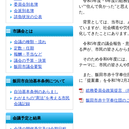
令和5年度・6年度の総務
委員会別名簿
い”“住んで良かった”と
会派別名簿
た。
請負状況の公表
背景としては、当市は、ム
ていますが、社会構造や労
市議会とは
化してきたことにあります
会議の種類・流れ
令和5年度の議会報告・意
定数・任期
る声が、市民の皆さんから
報酬・手当など
そのため令和6年度には、
議会の予算・決算
テーマに、市民の皆さんや
飯田市議会要覧
また、飯田市赤十字奉仕団
に「提案書」を令和7年2月
飯田市自治基本条例について
総務委員会政策提言 （P
自治基本条例のあらまし
わがまちの“憲法”を考える市民
飯田市赤十字奉仕団のこ
会議記録
会議予定と結果
会議の開催予定及び会期日程