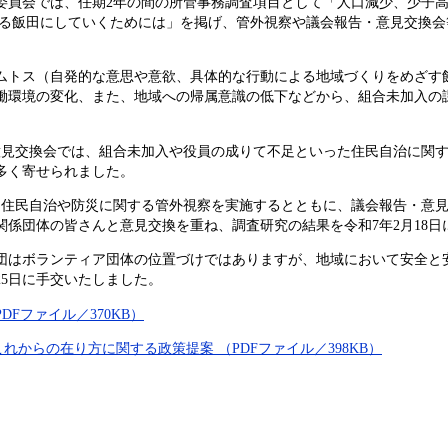
委員会では、任期2年の間の所管事務調査項目として「人口減少、少子
思える飯田にしていくためには」を掲げ、管外視察や議会報告・意見交換
トス（自発的な意思や意欲、具体的な行動による地域づくりをめざす
働環境の変化、また、地域への帰属意識の低下などから、組合未加入の
。
見交換会では、組合未加入や役員の成りて不足といった住民自治に関す
多く寄せられました。
住民自治や防災に関する管外視察を実施するとともに、議会報告・意見
関係団体の皆さんと意見交換を重ね、調査研究の結果を令和7年2月18
はボランティア団体の位置づけではありますが、地域において安全と
25日に手交いたしました。
DFファイル／370KB）
れからの在り方に関する政策提案 （PDFファイル／398KB）