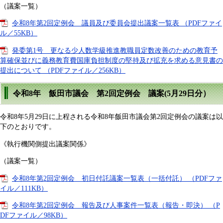
（議案一覧）
令和8年第2回定例会 議員及び委員会提出議案一覧表 （PDFファイ
ル／55KB）
発委第1号 更なる少人数学級推進教職員定数改善のための教育予
算確保並びに義務教育費国庫負担制度の堅持及び拡充を求める意見書の
提出について （PDFファイル／256KB）
令和8年 飯田市議会 第2回定例会 議案(5月29日分）
令和8年5月29日に上程される令和8年飯田市議会第2回定例会の議案は以
下のとおりです。
《執行機関側提出議案関係》
（議案一覧）
令和8年第2回定例会 初日付託議案一覧表（一括付託） （PDFファ
イル／111KB）
令和8年第2回定例会 報告及び人事案件一覧表（報告・即決） （P
DFファイル／98KB）