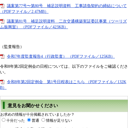
議案第77号〜第80号 補足説明資料 工事請負契約の締結について
（PDFファイル／2.47MB）
議案第81号 補足説明資料 二次交通構築実証委託事業（ツーリズ
ム振興室） （PDFファイル／423KB）
（監査報告）
令和7年度監査報告4（行政監査） （PDFファイル／125KB）
令和8年第2回定例会の日程については、以下のファイルをご確認くださ
い。
令和8年第2回定例会 第1号日程表はこちら （PDFファイル／132K
B）
意見をお聞かせください
お求めの情報が十分掲載されていましたか？
十分だった
普通
情報が足りない