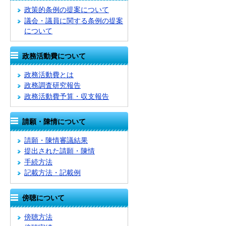
政策的条例の提案について
議会・議員に関する条例の提案
について
政務活動費について
政務活動費とは
政務調査研究報告
政務活動費予算・収支報告
請願・陳情について
請願・陳情審議結果
提出された請願・陳情
手続方法
記載方法・記載例
傍聴について
傍聴方法