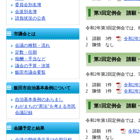
委員会別名簿
会派別名簿
第3回定例会 請願
請負状況の公表
令和2年第3回定例会では
市議会とは
1 請願 3件
令和2年
2 陳情 なし
会議の種類・流れ
定数・任期
報酬・手当など
第2回定例会 請願
議会の予算・決算
飯田市議会要覧
令和2年第2回定例会では、
1 請願 1件
令和2年
飯田市自治基本条例について
2 陳情 1件
令和2年
自治基本条例のあらまし
第1回定例会 請願
わがまちの“憲法”を考える市民
会議記録
令和2年第1回定例会では
会議予定と結果
1 請願 1件
令和2
2 陳情 なし
会議の開催予定及び会期日程