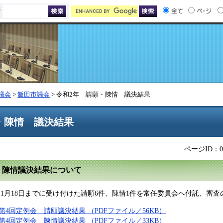
索
議会
>
飯田市議会
> 令和2年 請願・陳情 議決結果
・陳情 議決結果
ページID：00
・陳情議決結果について
11月18日までに受け付けた請願6件、陳情1件を常任委員会へ付託、
第4回定例会 請願議決結果 （PDFファイル／56KB）
第4回定例会 陳情議決結果 （PDFファイル／33KB）