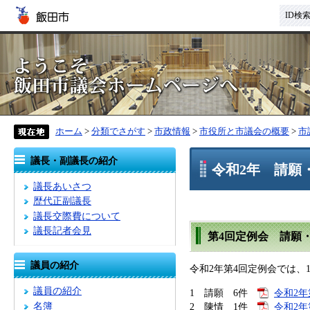
ID検
ホーム
>
分類でさがす
>
市政情報
>
市役所と市議会の概要
>
市
議長・副議長の紹介
令和2年 請願
議長あいさつ
歴代正副議長
議長交際費について
議長記者会見
第4回定例会 請願
議員の紹介
令和2年第4回定例会では、
議員の紹介
1 請願 6件
令和2年
名簿
2 陳情 1件
令和2年