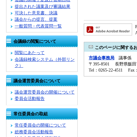
提出された議案及び審議結果
可決した意見書、決議
議会からの提言、提案
一般質問・代表質問一覧
会議録の閲覧について
このページに関する
閲覧にあたって
市議会事務局
議事係
会議録検索システム
（外部リン
〒395-8501 長野県飯
ク）
Tel：0265-22-4511 Fa
議会運営委員会について
議会運営委員会の開催について
委員会活動報告
常任委員会の取組
常任委員会の開催について
総務委員会活動報告