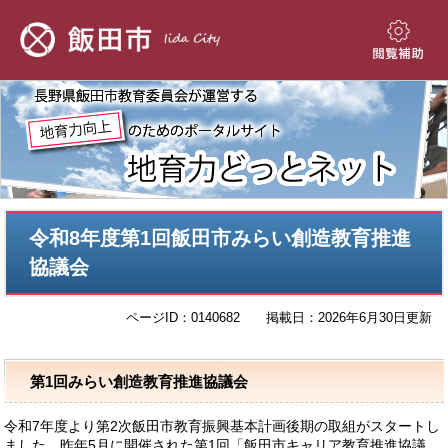
ペ
メ
ー
ニ
ジ
ュ
閲
の
ー
覧
先
を
補
頭
飛
助
で
ば
す。
し
て
本
本
文
令和8年度第1回飯田市みらい創造教育推進
文
へ
協議会
ページID：0140682
掲載日：2026年6月30日更新
第1回みらい創造教育推進協議会
令和7年度より第2次飯田市教育振興基本計画後期の取組がスタートし
ました。昨年5月に開催された第1回「飯田市キャリア教育推進協議