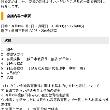
針を定めました。委員の皆様よりいただいたご意見の一部を抜粋し、
紹介します。
会議内容の概要
日時：令和8年6月1日（月曜日）15時30分〜17時00分
場所：飯田市役所 A203・204会議室
次第
1 開会
2 委嘱状交付
3 会長挨拶 （飯田市教育長 熊谷 邦千加）
4 副会長指名
5 副会長挨拶 （JAみなみ信州代表理事 中村 彰）
6 自己紹介
7 協議
（1）みらい創造教育推進に関する基本的な方針と取組について
ア 飯田市みらい創造教育全体像の確認
イ 令和8年度飯田市みらい創造教育推進計画
ウ 地育力を活かした幼児期から高等教育期まで一貫した人材育成の推
進体制
エ 飯田市のキャリア教育 取組の経過