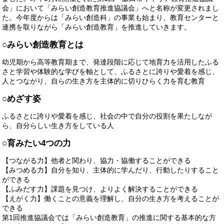
会」において「みらい創造教育推進協議会」へと名称が変更されまし
た。今年度からは「みらい創造科」の事業も始まり、教育センターと
連携を取りながら「みらい創造教育」を推進していきます。
○みらい創造教育とは
幼児期から高等教育期まで、発達段階に応じて地育力を活用したふる
さと学習や体験的な学びを軸として、ふるさとに誇りや愛着を感じ、
人とつながり、自らの生き方を主体的に切りひらく力を育む教育
○めざす姿
ふるさとに誇りや愛着を感じ、社会の中で自分の役割を果たしなが
ら、自分らしい生き方をしている人
○育みたい4つの力
【つながる力】他者と関わり、協力・協働することができる
【みつめる力】自分を知り、主体的に学んだり、行動したりすること
ができる
【ふみだす力】課題を見つけ、よりよく解決することができる
【えがく力】働くことの意義を理解し、自分の生き方を考えることが
できる
第1回推進協議会では「みらい創造教育」の推進に関する基本的な方