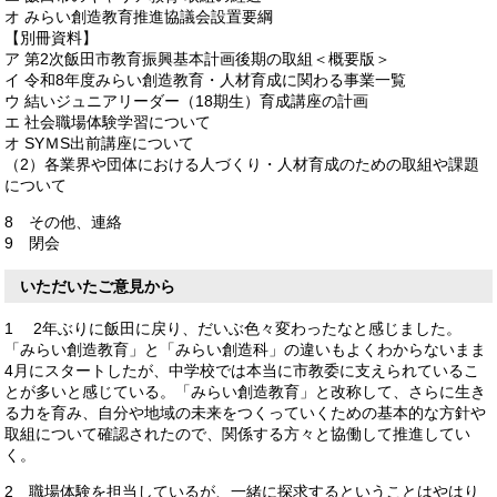
オ みらい創造教育推進協議会設置要綱
【別冊資料】
ア 第2次飯田市教育振興基本計画後期の取組＜概要版＞
イ 令和8年度みらい創造教育・人材育成に関わる事業一覧
ウ 結いジュニアリーダー（18期生）育成講座の計画
エ 社会職場体験学習について
オ SYＭS出前講座について
（2）各業界や団体における人づくり・人材育成のための取組や課題
について
8 その他、連絡
9 閉会
いただいたご意見から
1 2年ぶりに飯田に戻り、だいぶ色々変わったなと感じました。
「みらい創造教育」と「みらい創造科」の違いもよくわからないまま
4月にスタートしたが、中学校では本当に市教委に支えられているこ
とが多いと感じている。「みらい創造教育」と改称して、さらに生き
る力を育み、自分や地域の未来をつくっていくための基本的な方針や
取組について確認されたので、関係する方々と協働して推進してい
く。
2 職場体験を担当しているが、一緒に探求するということはやはり