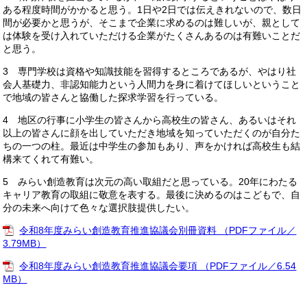
ある程度時間がかかると思う。1日や2日では伝えきれないので、数日
間が必要かと思うが、そこまで企業に求めるのは難しいが、親として
は体験を受け入れていただける企業がたくさんあるのは有難いことだ
と思う。
3 専門学校は資格や知識技能を習得するところであるが、やはり社
会人基礎力、非認知能力という人間力を身に着けてほしいということ
で地域の皆さんと協働した探求学習を行っている。
4 地区の行事に小学生の皆さんから高校生の皆さん、あるいはそれ
以上の皆さんに顔を出していただき地域を知っていただくのが自分た
ちの一つの柱。最近は中学生の参加もあり、声をかければ高校生も結
構来てくれて有難い。
5 みらい創造教育は次元の高い取組だと思っている。20年にわたる
キャリア教育の取組に敬意を表する。最後に決めるのはこどもで、自
分の未来へ向けて色々な選択肢提供したい。
令和8年度みらい創造教育推進協議会別冊資料 （PDFファイル／
3.79MB）
令和8年度みらい創造教育推進協議会要項 （PDFファイル／6.54
MB）