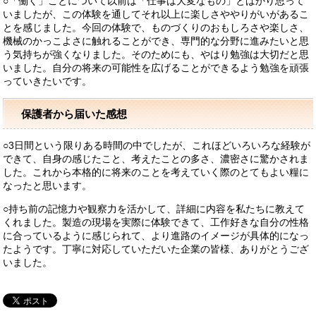
○「働く」ことについて以前は「仕事は大変なもの」とばかり思って
いましたが、この体験を通してそれ以上に楽しさややりがいがあるこ
とを感じました。今回の体験で、ものづくりのおもしろさや楽しさ、
機械のかっこよさに触れることができ、専門的な分野に進みたいと思
う気持ちが強くなりました。そのためにも、やはり勉強は大切だと思
いました。自分の将来の可能性を広げることができるよう勉強を頑張
っていきたいです。
保護者から届いた感想
○3日間という限りある時間の中でしたが、これほどいろいろな経験が
できて、自身の感じたこと、考えたことの多さ、濃密さに驚かされま
した。これから本格的に将来のことを考えていく際のとてもよい糧に
なったと思います。
○持ち前の記憶力や観察力を活かして、詳細に内容を私たちに教えて
くれました。製造の現場を実際に体験できて、工作好きな自分の性格
に合っているように感じられて、より進路のイメージが具体的になっ
たようです。丁寧に対応していただいた企業の皆様、ありがとうござ
いました。