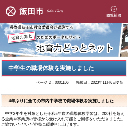
ペ
メ
ー
ニ
ジ
ュ
閲
の
ー
覧
先
を
補
頭
飛
助
で
ば
す。
し
て
本
本
文
中学生の職場体験を実施しました
文
へ
ページID：0001106
掲載日：2023年11月6日更新
4年ぶりに全ての市内中学校で職場体験を実施しました
中学2年生を対象とした令和5年度の職場体験学習は、200社を超え
る企業や事業所の皆様から受け入れ可能とご回答をいただきました。
ご協力いただいた皆様に感謝申し上げます。