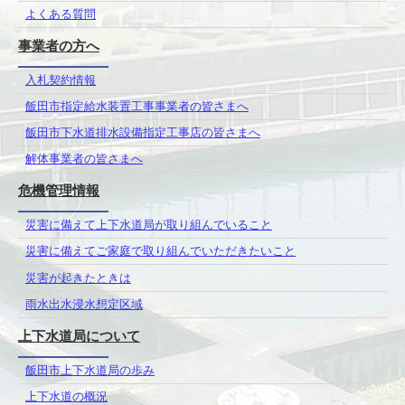
よくある質問
事業者の方へ
入札契約情報
飯田市指定給水装置工事事業者の皆さまへ
飯田市下水道排水設備指定工事店の皆さまへ
解体事業者の皆さまへ
危機管理情報
災害に備えて上下水道局が取り組んでいること
災害に備えてご家庭で取り組んでいただきたいこと
災害が起きたときは
雨水出水浸水想定区域
上下水道局について
飯田市上下水道局の歩み
上下水道の概況