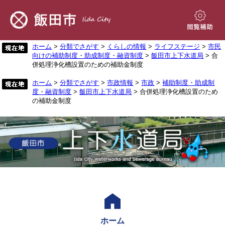
ペ
メ
ー
ニ
ジ
ュ
閲
の
ー
覧
先
を
ホーム
>
分類でさがす
>
くらしの情報
>
ライフステージ
>
市民
補
向けの補助制度・助成制度・融資制度
>
飯田市上下水道局
> 合
頭
飛
助
併処理浄化槽設置のための補助金制度
で
ば
す。
し
ホーム
>
分類でさがす
>
市政情報
>
市政
>
補助制度・助成制
て
度・融資制度
>
飯田市上下水道局
> 合併処理浄化槽設置のため
本
の補助金制度
文
へ
ホーム