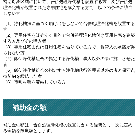
補助対象区域において、合併処理浄化槽を設置する方、及び合併処
理浄化槽が設置された専用住宅を購入する方で、以下の条件に該当
しない方
（1）浄化槽法に基づく届け出をしないで合併処理浄化槽を設置する
方
（2）専用住宅を販売する目的で合併処理浄化槽付き専用住宅を建築
する方及びその購入者
（3）専用住宅または併用住宅を借りている方で、賃貸人の承諾が得
られない方
（4）飯伊浄化槽組合の指定する浄化槽工事人以外の者に施工させた
者
（5）飯伊浄化槽組合の指定する浄化槽代行管理者以外の者と保守点
検契約を締結した者
（6）市町村税を滞納している方
補助金の額
補助金の額は、合併処理浄化槽の設置に要する経費とし、次に定め
る金額を限度額とします。