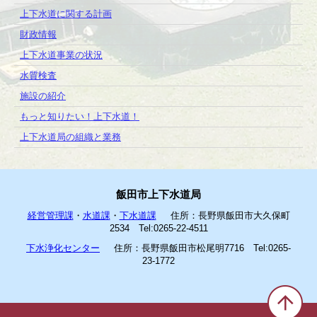
上下水道に関する計画
財政情報
上下水道事業の状況
水質検査
施設の紹介
もっと知りたい！上下水道！
上下水道局の組織と業務
飯田市上下水道局
経営管理課
・
水道課
・
下水道課
住所：長野県飯田市大久保町
2534 Tel:0265-22-4511
下水浄化センター
住所：長野県飯田市松尾明7716 Tel:0265-
23-1772