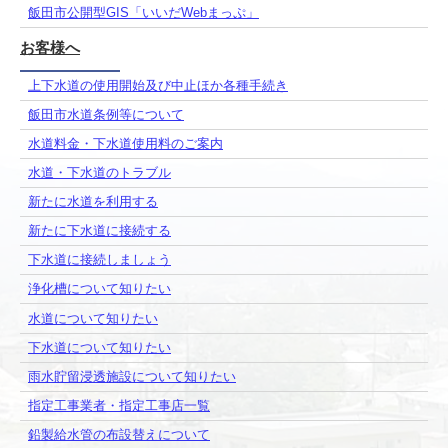
飯田市公開型GIS「いいだWebまっぷ」
お客様へ
上下水道の使用開始及び中止ほか各種手続き
飯田市水道条例等について
水道料金・下水道使用料のご案内
水道・下水道のトラブル
新たに水道を利用する
新たに下水道に接続する
下水道に接続しましょう
浄化槽について知りたい
水道について知りたい
下水道について知りたい
雨水貯留浸透施設について知りたい
指定工事業者・指定工事店一覧
鉛製給水管の布設替えについて