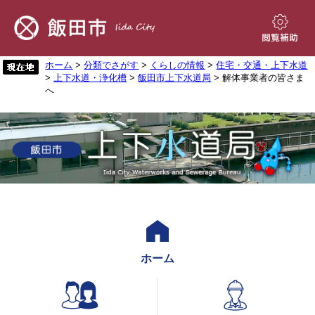
ペ
メ
ー
ニ
ジ
ュ
閲
の
ー
覧
先
を
ホーム
>
分類でさがす
>
くらしの情報
>
住宅・交通・上下水道
補
>
上下水道・浄化槽
>
飯田市上下水道局
> 解体事業者の皆さま
頭
飛
助
へ
で
ば
す。
し
て
本
文
へ
ホーム