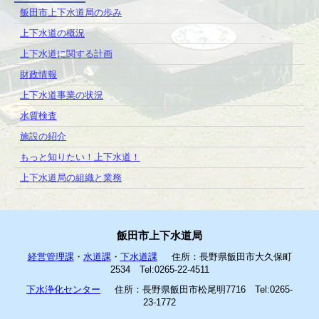
飯田市上下水道局の歩み
上下水道の概況
上下水道に関する計画
財政情報
上下水道事業の状況
水質検査
施設の紹介
もっと知りたい！上下水道！
上下水道局の組織と業務
飯田市上下水道局
経営管理課
・
水道課
・
下水道課
住所：長野県飯田市大久保町
2534 Tel:0265-22-4511
下水浄化センター
住所：長野県飯田市松尾明7716 Tel:0265-
23-1772