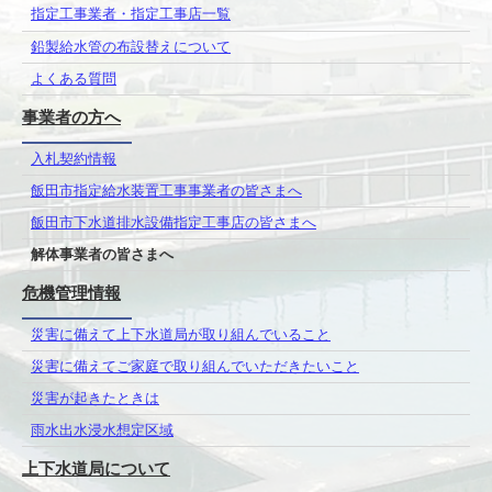
指定工事業者・指定工事店一覧
鉛製給水管の布設替えについて
よくある質問
事業者の方へ
入札契約情報
飯田市指定給水装置工事事業者の皆さまへ
飯田市下水道排水設備指定工事店の皆さまへ
解体事業者の皆さまへ
危機管理情報
災害に備えて上下水道局が取り組んでいること
災害に備えてご家庭で取り組んでいただきたいこと
災害が起きたときは
雨水出水浸水想定区域
上下水道局について