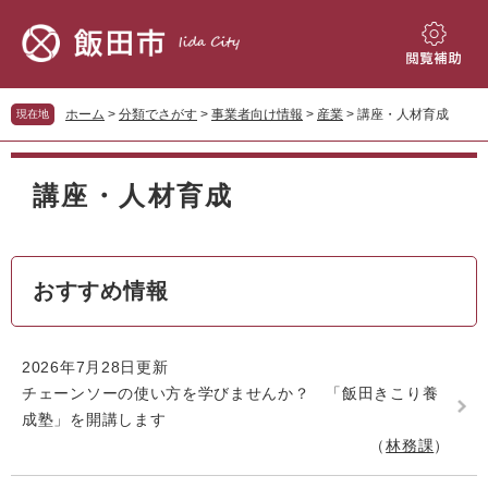
ペ
メ
ー
ニ
ジ
ュ
閲
の
ー
覧
先
を
補
ホーム
>
分類でさがす
>
事業者向け情報
>
産業
>
講座・人材育成
現在地
頭
飛
助
で
ば
本
す。
し
文
講座・人材育成
て
本
文
へ
おすすめ情報
2026年7月28日更新
チェーンソーの使い方を学びませんか？ 「飯田きこり養
成塾」を開講します
林務課