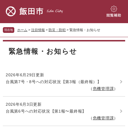
ペ
メ
ー
ニ
ジ
ュ
閲
の
ー
覧
先
を
補
ホーム
>
注目情報
>
防災・防犯
>
緊急情報・お知らせ
現在地
頭
飛
助
で
ば
本
す。
し
文
緊急情報・お知らせ
て
本
文
へ
2026年6月29日更新
台風第7号・8号への対応状況【第3報（最終報）】
危機管理課
2026年6月3日更新
台風第6号への対応状況【第1報〜最終報】
危機管理課