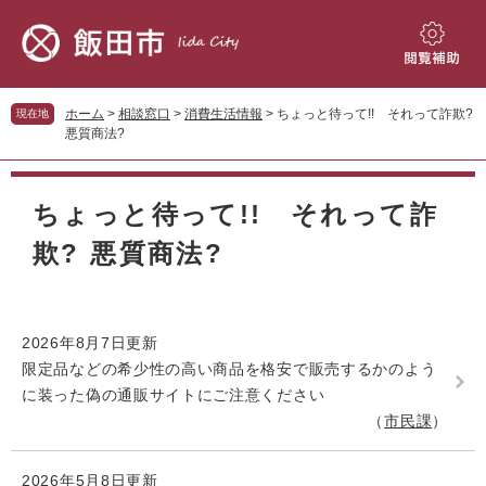
ペ
メ
ー
ニ
ジ
ュ
閲
の
ー
覧
先
を
補
ホーム
>
相談窓口
>
消費生活情報
>
ちょっと待って!! それって詐欺?
現在地
頭
飛
助
悪質商法?
で
ば
す。
し
本
て
文
ちょっと待って!! それって詐
本
文
欺? 悪質商法?
へ
2026年8月7日更新
限定品などの希少性の高い商品を格安で販売するかのよう
に装った偽の通販サイトにご注意ください
市民課
2026年5月8日更新