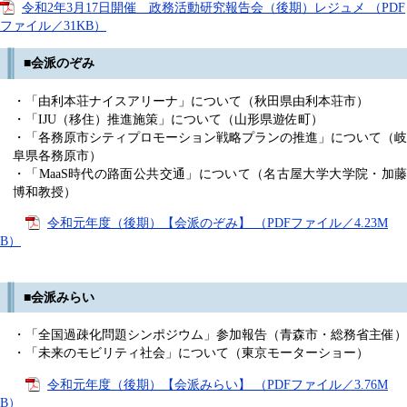
令和2年3月17日開催 政務活動研究報告会（後期）レジュメ （PDF
ファイル／31KB）
■会派のぞみ
・「由利本荘ナイスアリーナ」について（秋田県由利本荘市）
・「IJU（移住）推進施策」について（山形県遊佐町）
・「各務原市シティプロモーション戦略プランの推進」について（岐
阜県各務原市）
・「MaaS時代の路面公共交通」について（名古屋大学大学院・加藤
博和教授）
令和元年度（後期）【会派のぞみ】 （PDFファイル／4.23M
B）
■会派みらい
・「全国過疎化問題シンポジウム」参加報告（青森市・総務省主催）
・「未来のモビリティ社会」について（東京モーターショー）
令和元年度（後期）【会派みらい】 （PDFファイル／3.76M
B）