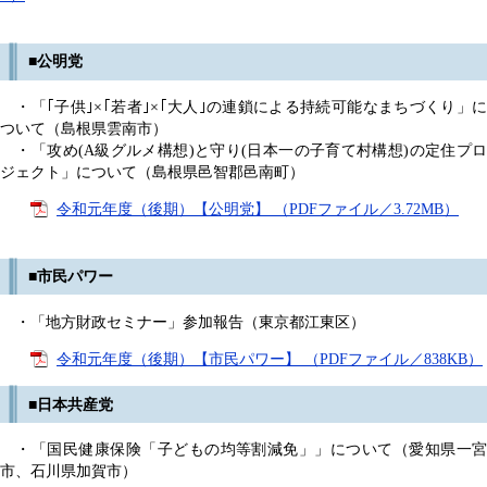
■公明党
・「｢子供｣×｢若者｣×｢大人｣の連鎖による持続可能なまちづくり」に
ついて（島根県雲南市）
・「攻め(A級グルメ構想)と守り(日本一の子育て村構想)の定住プロ
ジェクト」について（島根県邑智郡邑南町）
令和元年度（後期）【公明党】 （PDFファイル／3.72MB）
■市民パワー
・「地方財政セミナー」参加報告（東京都江東区）
令和元年度（後期）【市民パワー】 （PDFファイル／838KB）
■日本共産党
・「国民健康保険「子どもの均等割減免」」について（愛知県一宮
市、石川県加賀市）