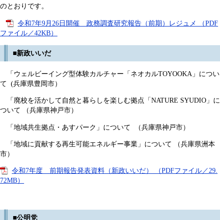
のとおりです。
令和7年9月26日開催 政務調査研究報告（前期）レジュメ （PDF
ファイル／42KB）
■新政いいだ
「ウェルビーイング型体験カルチャー「ネオカルTOYOOKA」につい
て (兵庫県豊岡市）
「廃校を活かして自然と暮らしを楽しむ拠点「NATURE SYUDIO」に
ついて （兵庫県神戸市）
「地域共生拠点・あすパーク」について （兵庫県神戸市）
「地域に貢献する再生可能エネルギー事業」について （兵庫県洲本
市）
令和7年度 前期報告発表資料（新政いいだ） （PDFファイル／29.
72MB）
■公明党