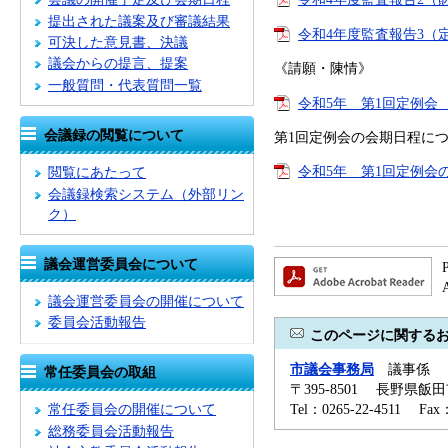
提出された議案及び審議結果
令和4年度監査報告3（定
可決した意見書、決議
議会からの提言、提案
《請願・陳情》
一般質問・代表質問一覧
令和5年 第1回定例会 
会議録の閲覧について
第1回定例会の会期日程に
令和5年 第1回定例会の
閲覧にあたって
会議録検索システム
（外部リン
ク）
議会運営委員会について
議会運営委員会の開催について
委員会活動報告
このページに関する
市議会事務局
議事係
常任委員会の取組
〒395-8501 長野県飯
Tel：0265-22-4511 Fa
常任委員会の開催について
総務委員会活動報告