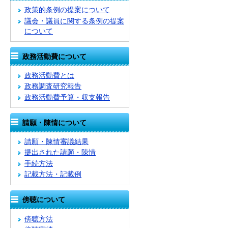
政策的条例の提案について
議会・議員に関する条例の提案
について
政務活動費について
政務活動費とは
政務調査研究報告
政務活動費予算・収支報告
請願・陳情について
請願・陳情審議結果
提出された請願・陳情
手続方法
記載方法・記載例
傍聴について
傍聴方法