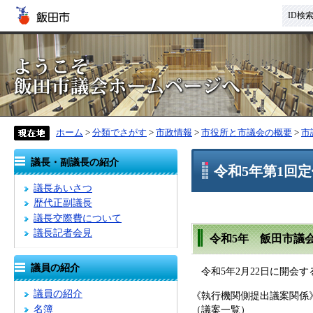
ID検
ホーム
>
分類でさがす
>
市政情報
>
市役所と市議会の概要
>
市
議長・副議長の紹介
令和5年第1回
議長あいさつ
歴代正副議長
議長交際費について
議長記者会見
令和5年 飯田市議会
議員の紹介
令和5年2月22日に開会す
議員の紹介
《執行機関側提出議案関係
名簿
（議案一覧）