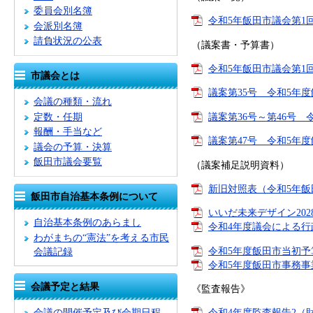
委員会別名簿
令和5年飯田市議会第1回
会派別名簿
請負状況の公表
（議案書・予算書）
令和5年飯田市議会第1回
市議会とは
議案第35号 令和5年度
会議の種類・流れ
議案第36号～第46号 
定数・任期
報酬・手当など
議案第47号 令和5年度
議会の予算・決算
飯田市議会要覧
（議案補足説明資料）
新旧対照表（令和5年飯田
飯田市自治基本条例について
いいだ未来デザイン202
自治基本条例のあらまし
令和4年度議会による行
わがまちの“憲法”を考える市民
令和5年度飯田市当初予算
会議記録
令和5年度飯田市事務事業
会議予定と結果
《監査報告》
会議の開催予定及び会期日程
令和4年度監査報告2（財