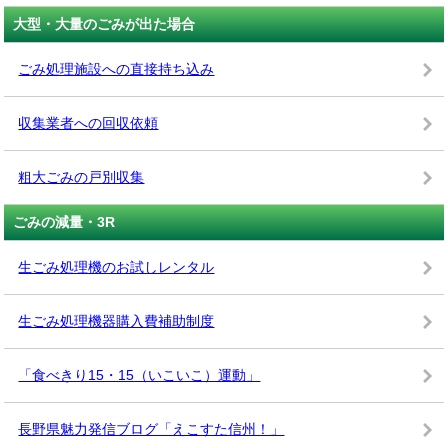
大型・大量のごみが出た場合
ごみ処理施設への直接持ち込み
収集業者への回収依頼
粗大ごみの戸別収集
ごみの減量・3R
生ごみ処理機のお試しレンタル
生ごみ処理機器購入費補助制度
「食べきり15・15（いこいこ）運動」
長野県魅力発信ブログ「えこすた信州！」