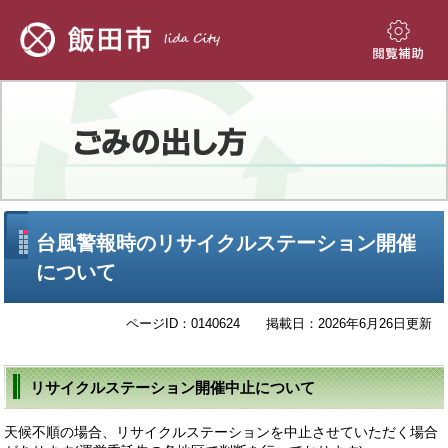
ペ
メ
ー
ニ
ジ
ュ
閲
の
ー
覧
先
を
補
頭
飛
助
で
ば
す。
し
て
本
文
本
台風警報時のリサイクルステーション開催
へ
文
について
ページID：0140624
掲載日：2026年6月26日更新
リサイクルステーション開催中止について
天候不順の場合、リサイクルステーションを中止させていただく場合