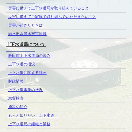
災害に備えて上下水道局が取り組んでいること
災害に備えてご家庭で取り組んでいただきたいこと
災害が起きたときは
雨水出水浸水想定区域
上下水道局について
飯田市上下水道局の歩み
上下水道の概況
上下水道に関する計画
財政情報
上下水道事業の状況
水質検査
施設の紹介
もっと知りたい！上下水道！
上下水道局の組織と業務