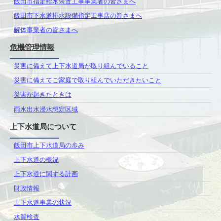
飯田市指定給水装置工事事業者の皆さまへ
飯田市下水道排水設備指定工事店の皆さまへ
解体事業者の皆さまへ
危機管理情報
災害に備えて上下水道局が取り組んでいること
災害に備えてご家庭で取り組んでいただきたいこと
災害が起きたときは
雨水出水浸水想定区域
上下水道局について
飯田市上下水道局の歩み
上下水道の概況
上下水道に関する計画
財政情報
上下水道事業の状況
水質検査