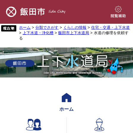
ペ
メ
ー
ニ
ジ
ュ
閲
の
ー
覧
先
を
ホーム
>
分類でさがす
>
くらしの情報
>
住宅・交通・上下水道
補
>
上下水道・浄化槽
>
飯田市上下水道局
> 水道の修理を依頼す
頭
飛
助
る
で
ば
す。
し
て
本
文
へ
ホーム