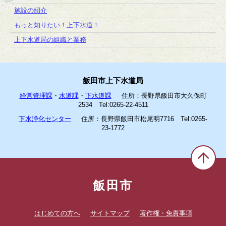
施設の紹介
もっと知りたい！上下水道！
上下水道局の組織と業務
飯田市上下水道局
経営管理課
・
水道課
・
下水道課
住所：長野県飯田市大久保町
2534 Tel:0265-22-4511
下水浄化センター
住所：長野県飯田市松尾明7716 Tel:0265-
23-1772
飯田市
はじめての方へ
サイトマップ
著作権・免責事項