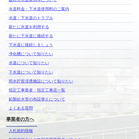
飯田市水道条例等について
水道料金・下水道使用料のご案内
水道・下水道のトラブル
新たに水道を利用する
新たに下水道に接続する
下水道に接続しましょう
浄化槽について知りたい
水道について知りたい
下水道について知りたい
雨水貯留浸透施設について知りたい
指定工事業者・指定工事店一覧
鉛製給水管の布設替えについて
よくある質問
事業者の方へ
入札契約情報