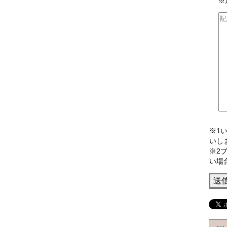
※
※1
いし
※2
い場