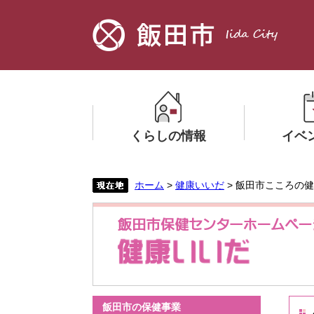
ペ
メ
ー
ニ
ジ
ュ
の
ー
先
を
頭
飛
で
ば
す。
し
くらしの情報
イベ
て
本
文
メ
メ
ホーム
>
健康いいだ
> 飯田市こころの
へ
ニ
ニ
ュ
ュ
ー
ー
を
を
ひ
ひ
ら
ら
く
く
本
飯田市の保健事業