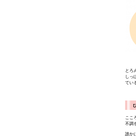
とろ
しっ
てい
ここ
不調
誰か