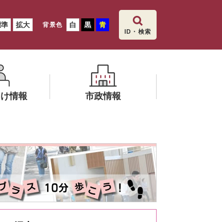
標準
拡大
白
黒
青
背景色
ID・検索
向け情報
市政情報
メ
ニ
健康いいだ
ュ
ー
を
ひ
ら
く