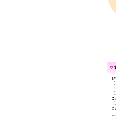
お
ペ
こ
こ