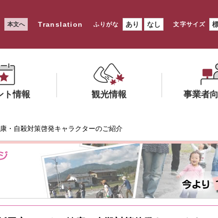
Translation
あり
なし
本文へ
ふりがな
文字サイズ
ント情報
観光情報
事業者
メ
メ
健康・自殺対策啓発キャラクターのご紹介
ニ
ニ
ュ
ュ
ー
ー
を
を
ひ
ひ
ら
ら
く
く