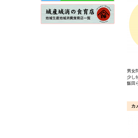
男女
少し
飯田
カ