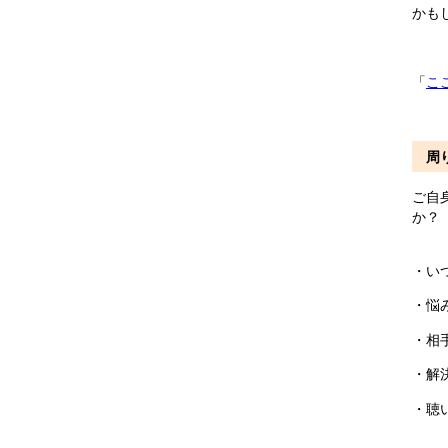
かも
「
こ
周
ご自
か？
・い
・悩
・相
・解
・聴