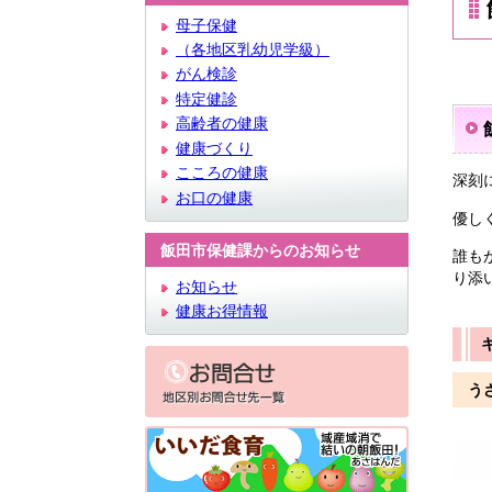
文
母子保健
（各地区乳幼児学級）
がん検診
特定健診
高齢者の健康
健康づくり
こころの健康
深刻
お口の健康
優し
飯田市保健課からのお知らせ
誰も
り添
お知らせ
健康お得情報
う