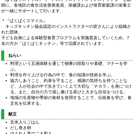
師に、各地区の食生活改善推進員、保健課および保育家庭課の栄養士
が一緒にサポートして行います。
＊『ぱくぱくスマイル』
キッズキッチン協会認定のインストラクターの皆さんにより組織さ
れた団体。
子ども自身による体験型食育プログラムを実施普及していくため、7
名の方が「ぱくぱくキッチン」等で活躍されています。
ねらい
料理という五感体験を通じて物事の段取りや基礎、マナーを学
ぶ。
料理を作り上げる行為の中で、食の知識や技術を学ぶ。
協力しあうこと、約束を守ること、感謝の気持ちを持つことな
ど、人が社会の中で生きていく上で大切な「チカラ」を身につけ
る。また、自分の力で成し遂げる喜びと大きな自信をつける。
地域の生産物や季節の食材を使用することで、伝統食を学び、食
文化を伝承する。
献立
玄米入りごはん
だし巻き卵
ほうれん草のごま和え