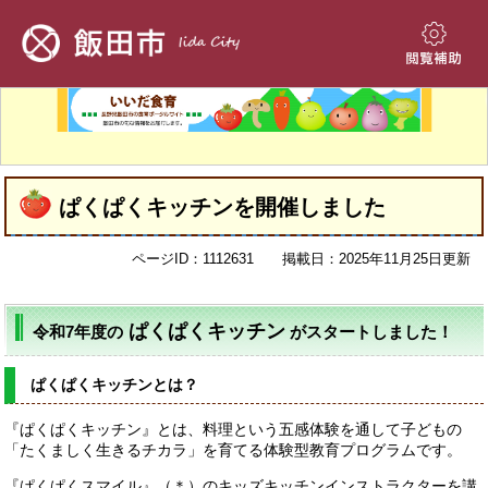
ペ
メ
ー
ニ
ジ
ュ
閲
の
ー
覧
先
を
補
頭
飛
助
で
ば
す。
し
本
て
ぱくぱくキッチンを開催しました
文
本
文
ページID：1112631
掲載日：2025年11月25日更新
へ
ぱくぱくキッチン
令和7年度の
がスタートしました！
ぱくぱくキッチンとは？
『ぱくぱくキッチン』とは、料理という五感体験を通して子どもの
「たくましく生きるチカラ」を育てる体験型教育プログラムです。
『ぱくぱくスマイル』（＊）のキッズキッチンインストラクターを講