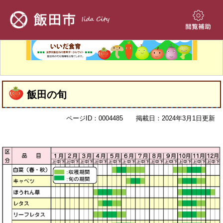
ペ
メ
ー
ニ
ジ
ュ
閲
の
ー
覧
先
を
補
頭
飛
助
で
ば
す。
し
本
て
飯田の旬
文
本
文
ページID：0004485
掲載日：2024年3月1日更新
へ