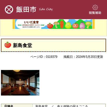
ペ
メ
ー
ニ
ジ
ュ
閲
の
ー
覧
先
を
補
頭
飛
助
で
ば
す。
し
本
て
新島食堂
文
本
文
ページID：0119379
掲載日：2024年5月20日更新
へ
店舗名
新島食堂 ／ 食と体験の宿まごころ