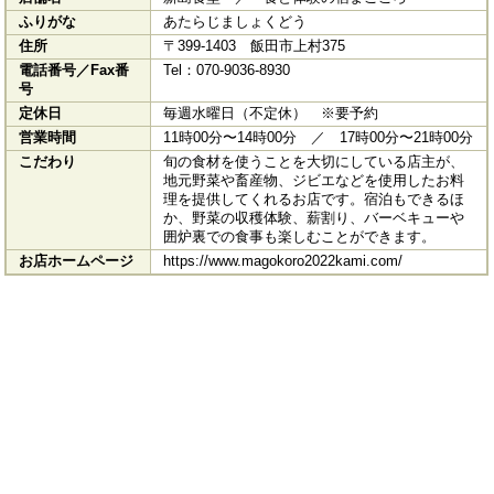
ふりがな
あたらじましょくどう
住所
〒399-1403 飯田市上村375
電話番号／Fax番
Tel：070-9036-8930
号
定休日
毎週水曜日（不定休） ※要予約
営業時間
11時00分〜14時00分 ／ 17時00分〜21時00分
こだわり
旬の食材を使うことを大切にしている店主が、
地元野菜や畜産物、ジビエなどを使用したお料
理を提供してくれるお店です。宿泊もできるほ
か、野菜の収穫体験、薪割り、バーベキューや
囲炉裏での食事も楽しむことができます。
お店ホームページ
https://www.magokoro2022kami.com/