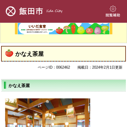
ペ
メ
ー
ニ
ジ
ュ
閲
の
ー
覧
先
を
補
頭
飛
助
で
ば
す。
し
本
て
かなえ茶屋
文
本
文
ページID：0062462
掲載日：2024年2月1日更新
へ
かなえ茶屋