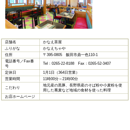
店舗名
かなえ茶屋
ふりがな
かなえちゃや
住所
〒395-0805 飯田市鼎一色110-1
電話番号／Fax番
Tel：0265-22-8188 Fax：0265-52-3407
号
定休日
1月1日（364日営業）
営業時間
11時00分～21時00分
地元産の黒豚、長野県産のそば粉や小麦粉を使
こだわり
用した蕎麦など地域の食材を使った料理
お店ホームページ