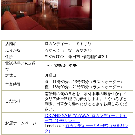
店舗名
ロカンディーナ ミヤザワ
ふりがな
ろかんでぃーな みやざわ
住所
〒395-0003 飯田市上郷別府1403-1
電話番号／Fax番
Tel：0265-49-8195
号
定休日
月曜日
昼 11時30分～13時30分（ラストオーダー）
営業時間
夜 18時00分～21時30分（ラストオーダー）
南信州の旬の食材を、素材本来の味を生かすイ
タリア郷土料理でお伝えします。「くつろぎと
こだわり
刺激」日常から離れたひとときをお楽しみくだ
さい。
LOCANDINA MIYAZAWA ロカンディーナミヤ
ザワ
（外部リンク）
お店ホームページ
Facebook：
ロカンディーナミヤザワ
（外部リン
ク）