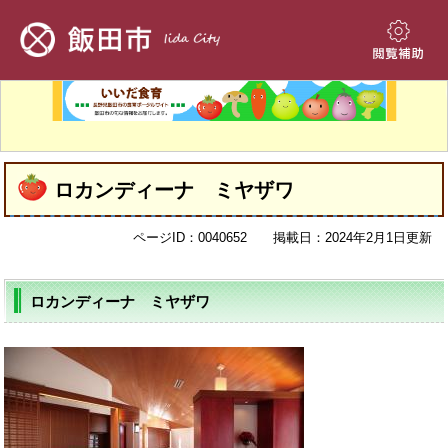
ペ
メ
ー
ニ
ジ
ュ
閲
の
ー
覧
先
を
補
頭
飛
助
で
ば
す。
し
本
て
ロカンディーナ ミヤザワ
文
本
文
ページID：0040652
掲載日：2024年2月1日更新
へ
ロカンディーナ ミヤザワ