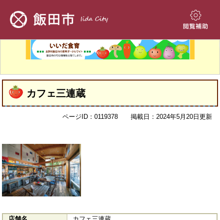
ペ
メ
ー
ニ
ジ
ュ
閲
の
ー
覧
先
を
補
頭
飛
助
で
ば
す。
し
本
て
カフェ三連蔵
文
本
文
ページID：0119378
掲載日：2024年5月20日更新
へ
店舗名
カフェ三連蔵