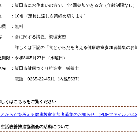
象 ：飯田市にお住まいの方で、全4回参加できる方（年齢制限なし）
員 ：10名（定員に達し次第締め切ります）
加費 ：無料
容 ：食に関する講義、調理実習
くは下記の「食とからだを考える健康教室参加者募集のお知
込期限：令和8年5月27日（水曜日）
込先 ：飯田市健康づくり推進室 栄養士
 0265-22-4511（内線5537）
詳しくはこちらをご覧ください
食とからだを考える健康教室参加者募集のお知らせ （PDFファイル／612
食生活改善推進協議会の活動について