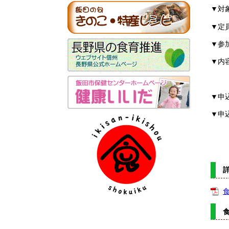
▼対
▼定
▼参
▼内
詳し
▼申
▼申
電話