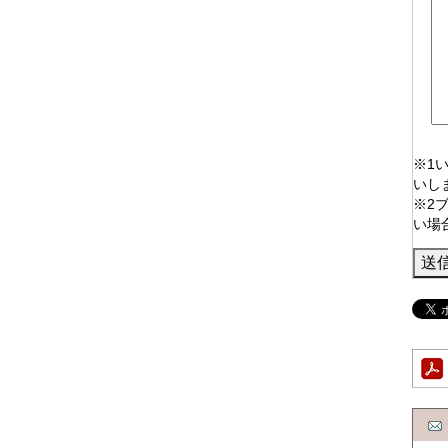
※1
いし
※2
い場