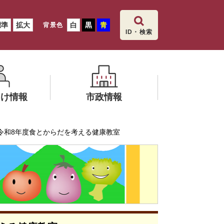
標準
拡大
白
黒
青
背景色
ID・検索
向け情報
市政情報
メ
令和8年度食とからだを考える健康教室
ニ
いいだ食育
ュ
ー
を
ひ
ら
く