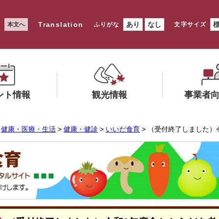
Translation
あり
なし
本文へ
ふりがな
文字サイズ
ント情報
観光情報
事業者
メ
メ
>
健康・医療・生活
>
健康・健診
>
いいだ食育
> （受付終了しました）
ニ
ニ
ュ
ュ
ー
ー
を
を
ひ
ひ
ら
ら
く
く