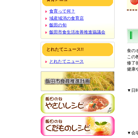
文
食育って何？
域産域消の食育店
飯田の旬
飯田市食生活改善推進協議会
とれたてニュース!!
食の
この
とれたてニュース
修了
健康
▼日
第2
第3
第4
▼会