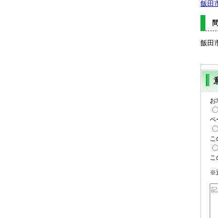
飯田
飯田市
お
ペ
こ
こ
※