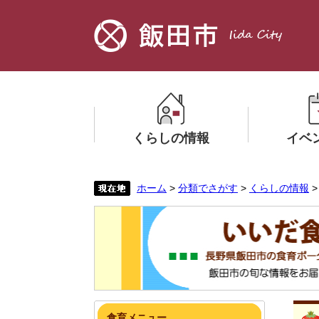
ペ
メ
ー
ニ
ジ
ュ
の
ー
先
を
頭
飛
で
ば
す。
し
くらしの情報
イベ
て
本
文
メ
メ
ホーム
>
分類でさがす
>
くらしの情報
へ
ニ
ニ
ュ
ュ
ー
ー
を
を
ひ
ひ
ら
ら
く
く
本
食育メニュー