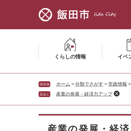
ペ
メ
ー
ニ
ジ
ュ
の
ー
先
を
頭
飛
で
ば
す。
し
くらしの情報
イベ
て
本
文
メ
メ
へ
ニ
ニ
ホーム
>
分類でさがす
>
市政情報
現在地
ュ
ュ
産業の発展・経済力アップ
足あと
ー
ー
を
を
ひ
ひ
本
ら
ら
文
く
く
産業の発展・経済