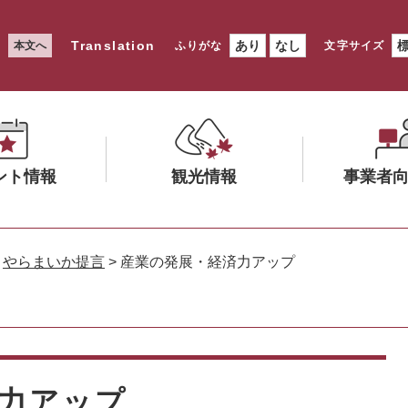
Translation
あり
なし
本文へ
ふりがな
文字サイズ
ント情報
観光情報
事業者
メ
メ
ニ
ニ
>
やらまいか提言
>
産業の発展・経済力アップ
ュ
ュ
ー
ー
を
を
ひ
ひ
ら
ら
く
く
力アップ