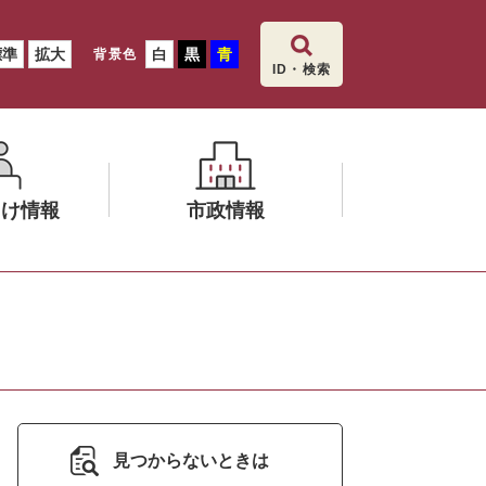
標準
拡大
白
黒
青
背景色
ID・検索
向け情報
市政情報
メ
ニ
ュ
ー
を
ひ
ら
見つからないときは
く