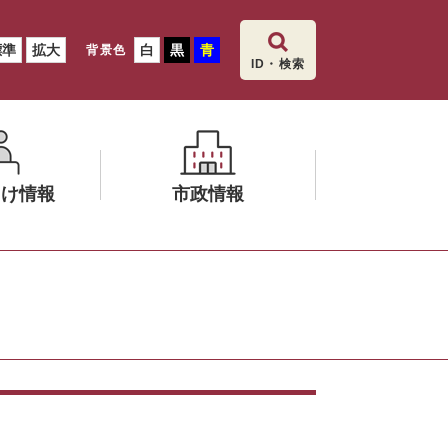
標準
拡大
白
黒
青
背景色
ID・検索
向け情報
市政情報
メ
ニ
ュ
ー
を
ひ
ら
く