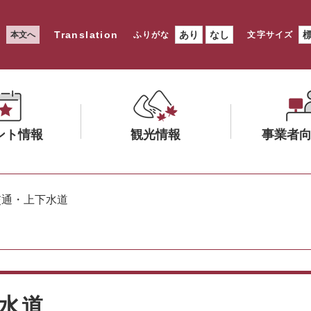
Translation
あり
なし
本文へ
ふりがな
文字サイズ
ント情報
観光情報
事業者
メ
メ
ニ
ニ
交通・上下水道
ュ
ュ
ー
ー
を
を
ひ
ひ
ら
ら
く
く
水道