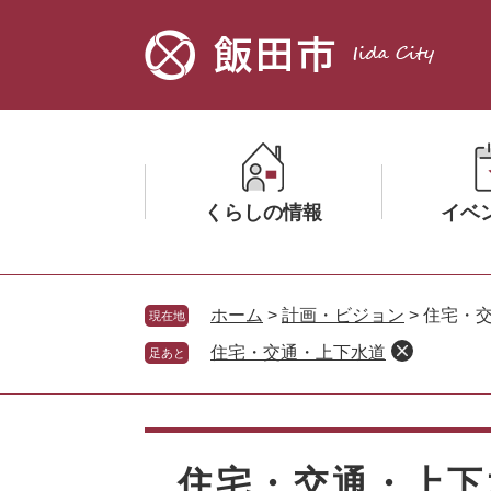
ペ
メ
ー
ニ
ジ
ュ
の
ー
先
を
頭
飛
で
ば
す。
し
くらしの情報
イベ
て
本
文
メ
メ
へ
ニ
ニ
ホーム
>
計画・ビジョン
>
住宅・
現在地
ュ
ュ
住宅・交通・上下水道
足あと
ー
ー
を
を
ひ
ひ
本
ら
ら
文
く
く
住宅・交通・上下