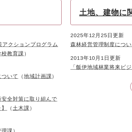
土地、建物に
2025年12月25日更新
策アクションプログラム
森林経営管理制度につい
学校教育課
2013年10月1日更新
「飯伊地域林業将来ビジ
について
地域計画課
通安全対策に取り組んで
た】
土木課
管理課